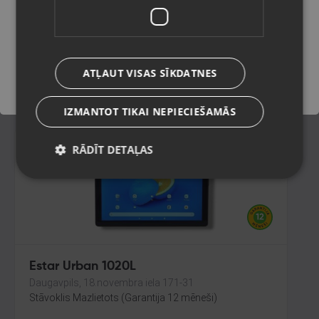
Cēsis,Raunas iela 13
Stāvoklis Jauns (Garantija 24 mēneši)
Saglabāt
75.00
€
ATĻAUT VISAS SĪKDATNES
No
3.41
€
/mēn.
IZMANTOT TIKAI NEPIECIEŠAMĀS
RĀDĪT DETAĻAS
Estar Urban 1020L
Daugavpils, 18.novembra iela 171-31
Stāvoklis Mazlietots (Garantija 12 mēneši)