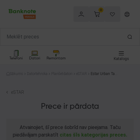
0
Telefoni
Datori
Remontam
Katalogs
Sākums
Datortehnika
Planšetdatori
eSTAR
Estar Urban Tabl
et 10.1 32GB
eSTAR
Prece ir pārdota
Atvainojiet, šī prece šobrīd nav pieejama. Taču
piedāvājam parskatīt
citas šīs kategorijas preces.