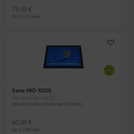
75.00
€
No
3.41
€
/mēn.
Estar MID 1020L
Valmiera, Rīgas iela 23
Stāvoklis Lietots (Garantija 6 mēneši)
60.00
€
No
2.73
€
/mēn.