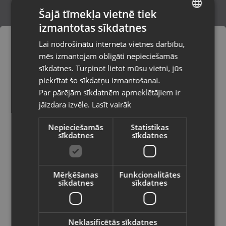
Šajā tīmekļa vietnē tiek
izmantotas sīkdatnes
LATVIAN
Estar Beauty 3 MID7399
Lai nodrošinātu interneta vietnes darbību,
Jelgava, Pasta iela 26B
RUSSIAN
mēs izmantojam obligāti nepieciešamās
Stāvoklis Ilgstoši lietots (Garantija 14 dienas)
LITHUANIAN
sīkdatnes. Turpinot lietot mūsu vietni, jūs
Pasūtījumi tiks piegādāti uz
piekrītat šo sīkdatņu izmantošanai.
izvēlēto valsti
Par pārējām sīkdatnēm apmeklētājiem ir
30.00
€
jāizdara izvēle.
Lasīt vairāk
Vietnes saturs būs attēlots izvēlētajā
valodā
Nepieciešamās
Statistikas
sīkdatnes
sīkdatnes
Valsts
Mērķēšanas
Funkcionalitātes
sīkdatnes
sīkdatnes
Valoda
Latviešu / Latvian
Neklasificētās sīkdatnes
Estar Urban 1020L