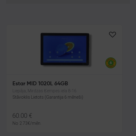
Estar MID 1020L 64GB
Liepāja, Mirdzas Ķempes iela 8-16
Stāvoklis Lietots (Garantija 6 mēneši)
60.00
€
No
2.73
€
/mēn.