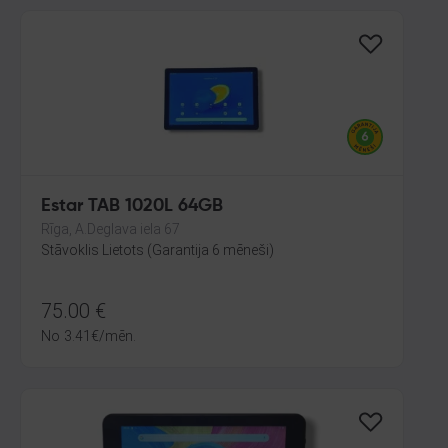
Estar TAB 1020L 64GB
Rīga, A.Deglava iela 67
Stāvoklis Lietots (Garantija 6 mēneši)
75.00
€
No
3.41
€
/mēn.