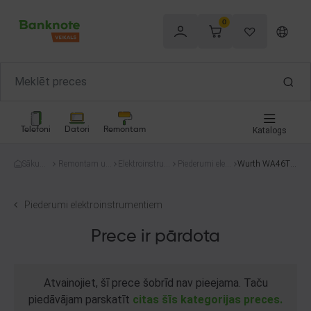
0
Telefoni
Datori
Remontam
Katalogs
Sākum
Remontam un
Elektroinstru
Piederumi elekt
Wurth WA46TB
s
celtniecībai
menti
roinstrumentie
F
m
Piederumi elektroinstrumentiem
Prece ir pārdota
Atvainojiet, šī prece šobrīd nav pieejama. Taču
piedāvājam parskatīt
citas šīs kategorijas preces.