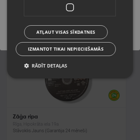
Liepāja, Lielā iela 4
Stāvoklis Jauns (Garantija 24 mēneši)
Saglabāt
790.00
€
ATĻAUT VISAS SĪKDATNES
No
35.92
€
/mēn.
IZMANTOT TIKAI NEPIECIEŠAMĀS
RĀDĪT DETAĻAS
Zāģa ripa
Rīga, Hipokrāta iela 19a
Stāvoklis Jauns (Garantija 24 mēneši)