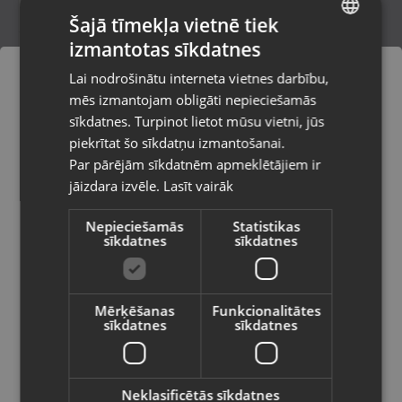
Šajā tīmekļa vietnē tiek
izmantotas sīkdatnes
LATVIAN
3M Speedglas 9100V
Lai nodrošinātu interneta vietnes darbību,
Rīga, Tilta iela 12
RUSSIAN
mēs izmantojam obligāti nepieciešamās
Stāvoklis Jauns (Garantija 24 mēneši)
LITHUANIAN
sīkdatnes. Turpinot lietot mūsu vietni, jūs
Pasūtījumi tiks piegādāti uz
piekrītat šo sīkdatņu izmantošanai.
izvēlēto valsti
140.00
€
Par pārējām sīkdatnēm apmeklētājiem ir
No
6.36
€
/mēn.
jāizdara izvēle.
Lasīt vairāk
Vietnes saturs būs attēlots izvēlētajā
valodā
Nepieciešamās
Statistikas
sīkdatnes
sīkdatnes
Valsts
Mērķēšanas
Funkcionalitātes
sīkdatnes
sīkdatnes
Valoda
Latviešu / Latvian
Neklasificētās sīkdatnes
3M Versaflo M-100