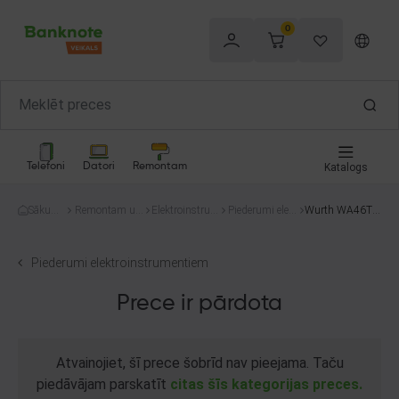
0
Telefoni
Datori
Remontam
Katalogs
Sākum
Remontam un
Elektroinstru
Piederumi elekt
Wurth WA46TB
s
celtniecībai
menti
roinstrumentie
F
m
Piederumi elektroinstrumentiem
Prece ir pārdota
Atvainojiet, šī prece šobrīd nav pieejama. Taču
piedāvājam parskatīt
citas šīs kategorijas preces.