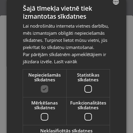
Šajā tīmekļa vietnē tiek
izmantotas sīkdatnes
LATVIAN
OSG V-POT M14x1.5 OH4 5P
Lai nodrošinātu interneta vietnes darbību,
Smiltene, Baznīcas laukums 4
RUSSIAN
mēs izmantojam obligāti nepieciešamās
Stāvoklis Jauns (Garantija 24 mēneši)
LITHUANIAN
sīkdatnes. Turpinot lietot mūsu vietni, jūs
Pasūtījumi tiks piegādāti uz
piekrītat šo sīkdatņu izmantošanai.
izvēlēto valsti
Par pārējām sīkdatnēm apmeklētājiem ir
15.00
€
jāizdara izvēle.
Lasīt vairāk
Vietnes saturs būs attēlots izvēlētajā
valodā
Nepieciešamās
Statistikas
sīkdatnes
sīkdatnes
Valsts
Mērķēšanas
Funkcionalitātes
sīkdatnes
sīkdatnes
Valoda
Latviešu / Latvian
Neklasificētās sīkdatnes
Slīpdisks