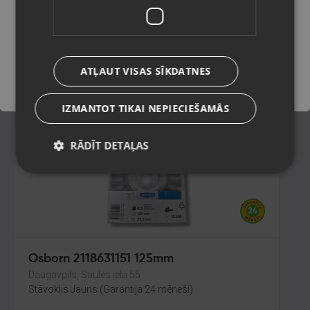
Rīga, Prūšu iela 21
Stāvoklis Jauns (Garantija 24 mēneši)
Saglabāt
ATĻAUT VISAS SĪKDATNES
3.00
€
IZMANTOT TIKAI NEPIECIEŠAMĀS
RĀDĪT DETAĻAS
Osborn 2118631151 125mm
Daugavpils, Saules iela 55
Stāvoklis Jauns (Garantija 24 mēneši)