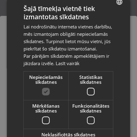
Šajā tīmekļa vietnē tiek
izmantotas sīkdatnes
LATVIAN
Zelta kulons
Lai nodrošinātu interneta vietnes darbību,
Daugavpils, Jātnieku iela 78-1B
RUSSIAN
mēs izmantojam obligāti nepieciešamās
Stāvoklis Restaurēts (Garantija 24 mēneši)
LITHUANIAN
sīkdatnes. Turpinot lietot mūsu vietni, jūs
Pasūtījumi tiks piegādāti uz
piekrītat šo sīkdatņu izmantošanai.
izvēlēto valsti
98.00
€
Par pārējām sīkdatnēm apmeklētājiem ir
No
4.46
€
/mēn.
jāizdara izvēle.
Lasīt vairāk
Vietnes saturs būs attēlots izvēlētajā
valodā
Nepieciešamās
Statistikas
sīkdatnes
sīkdatnes
Valsts
Mērķēšanas
Funkcionalitātes
sīkdatnes
sīkdatnes
Valoda
Latviešu / Latvian
Neklasificētās sīkdatnes
Zelta kulons