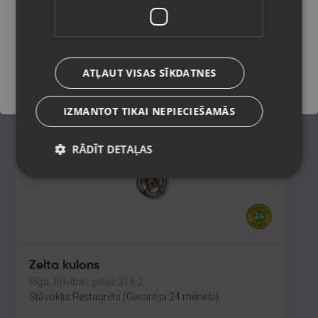
Rēzekne, Atbrīvošanas aleja 119
Stāvoklis Restaurēts (Garantija 24 mēneši)
Saglabāt
55.00
€
ATĻAUT VISAS SĪKDATNES
No
2.50
€
/mēn.
IZMANTOT TIKAI NEPIECIEŠAMĀS
RĀDĪT DETAĻAS
Zelta kulons
Rīga, Brīvības gatve 318-2
Stāvoklis Restaurēts (Garantija 24 mēneši)