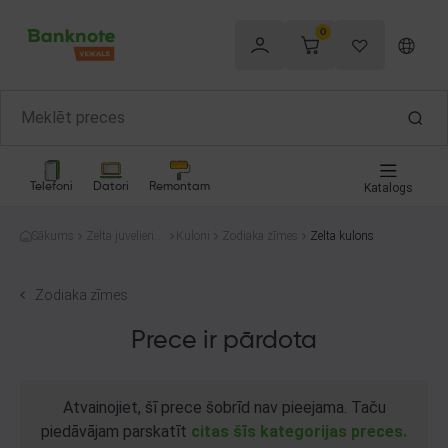
0
Telefoni
Datori
Remontam
Katalogs
Sākums
Zelta juvelierizs
Kuloni
Zodiaka zīmes
Zelta kulons
trādājumi
Zodiaka zīmes
Prece ir pārdota
Atvainojiet, šī prece šobrīd nav pieejama. Taču
piedāvājam parskatīt
citas šīs kategorijas preces.