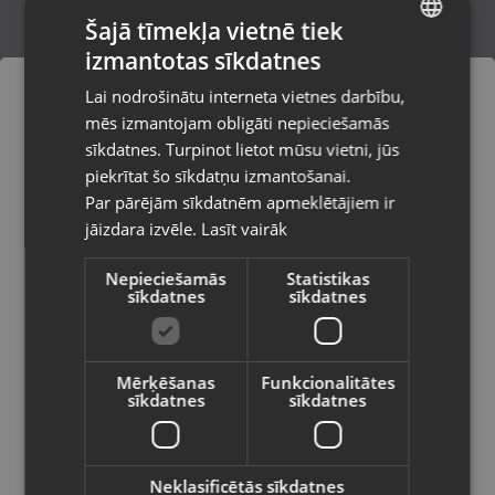
Šajā tīmekļa vietnē tiek
izmantotas sīkdatnes
LATVIAN
DeWalt 18V 4.0AH
Lai nodrošinātu interneta vietnes darbību,
Rīga, Dižozolu iela 11
RUSSIAN
mēs izmantojam obligāti nepieciešamās
Stāvoklis Lietots (Garantija 6 mēneši)
LITHUANIAN
sīkdatnes. Turpinot lietot mūsu vietni, jūs
Pasūtījumi tiks piegādāti uz
piekrītat šo sīkdatņu izmantošanai.
izvēlēto valsti
Par pārējām sīkdatnēm apmeklētājiem ir
35.00
€
jāizdara izvēle.
Lasīt vairāk
Vietnes saturs būs attēlots izvēlētajā
valodā
Nepieciešamās
Statistikas
sīkdatnes
sīkdatnes
Valsts
Mērķēšanas
Funkcionalitātes
sīkdatnes
sīkdatnes
Valoda
Latviešu / Latvian
Neklasificētās sīkdatnes
Hilti TE-YX18/32