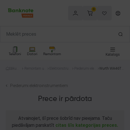
0
Telefoni
Datori
Remontam
Katalogs
Sākum
Remontam un
Elektroinstru
Piederumi elekt
Wurth WA46TB
s
celtniecībai
menti
roinstrumentie
F
m
Piederumi elektroinstrumentiem
Prece ir pārdota
Atvainojiet, šī prece šobrīd nav pieejama. Taču
piedāvājam parskatīt
citas šīs kategorijas preces.