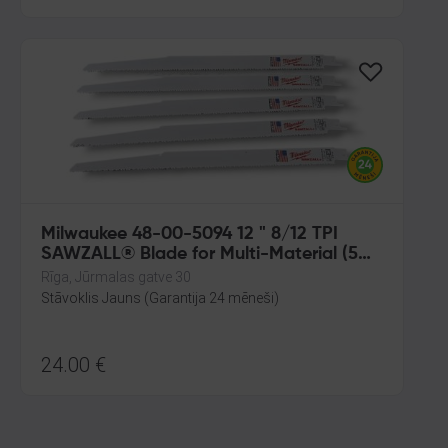
Milwaukee 48-00-5094 12 " 8/12 TPI
SAWZALL® Blade for Multi-Material (5
PK)
Rīga, Jūrmalas gatve 30
Stāvoklis Jauns (Garantija 24 mēneši)
24.00
€