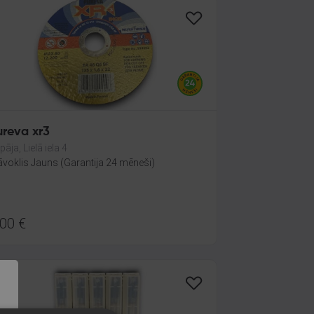
ureva xr3
pāja, Lielā iela 4
āvoklis Jauns (Garantija 24 mēneši)
.00
€