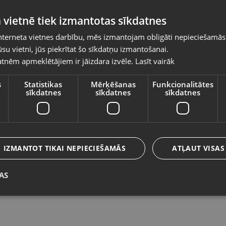
Pasūtījumi tiks piegādāti uz izvēlēto
 vietnē tiek izmantotas sīkdatnes
valsti
nterneta vietnes darbību, mēs izmantojam obligāti nepieciešamās
Vietnes saturs būs attēlots izvēlētajā valodā
su vietni, jūs piekrītat šo sīkdatņu izmantošanai.
Pureva xr3
O
tnēm apmeklētājiem ir jāizdara izvēle.
Lasīt vairāk
Valsts
Liepāja, Lielā iela 4
Sm
Stāvoklis Jauns (Garantija 24 mēneši)
St
s
Statistikas
Mērķēšanas
Funkcionalitātes
sīkdatnes
sīkdatnes
sīkdatnes
Valoda
1.00
€
1
Latviešu / Latvian
IZMANTOT TIKAI NEPIECIEŠAMĀS
ATĻAUT VISAS
AS
Saglabāt