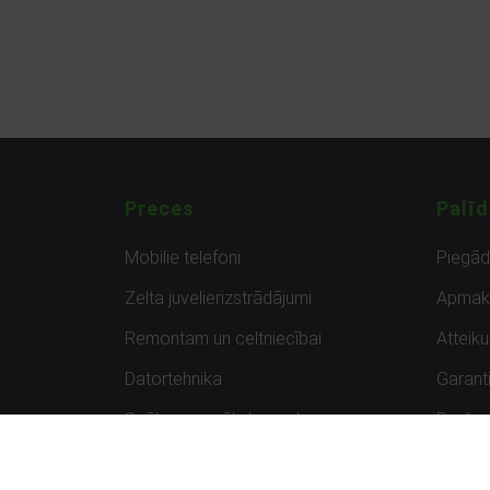
Preces
Palīd
Mobilie telefoni
Piegā
Zelta juvelierizstrādājumi
Apmak
Remontam un celtniecībai
Atteik
Datortehnika
Garanti
Spēles un spēļu konsoles
Preču 
Planšetdatori
Atsau