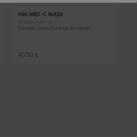
Hilti HRD-C 8x120
Limbaži, Rīgas iela 7
Stāvoklis Jauns (Garantija 24 mēneši)
45.00
€