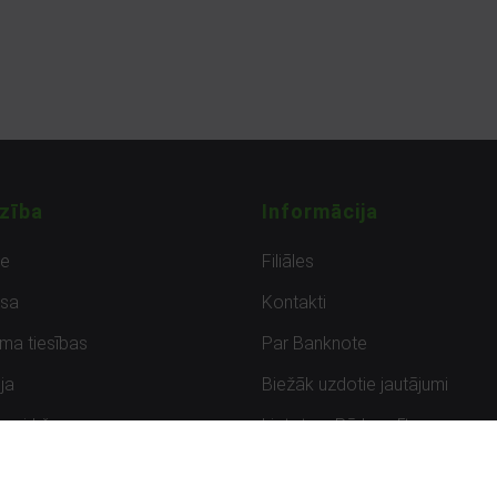
zība
Informācija
de
Filiāles
sa
Kontakti
uma tiesības
Par Banknote
ja
Biežāk uzdotie jautājumi
uzpirkšana
Lietots – Pārbaudīts
ksmes
Noteikumi un privātuma politik