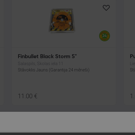
Finbullet Black Storm 5"
P
Salaspils, Skolas iela 11
Lie
Stāvoklis Jauns (Garantija 24 mēneši)
St
11.00
€
1