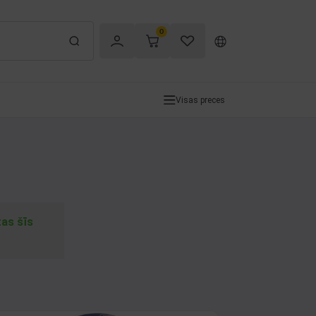
0
Visas preces
tas šīs