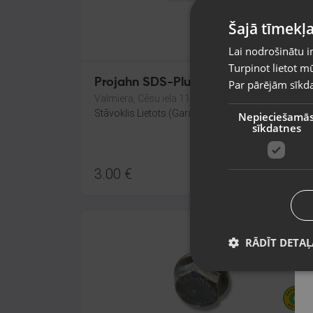
Šajā tīmekļa
Lai nodrošinātu i
Turpinot lietot mū
Projahn SDS-Plus
Par pārējām sīkda
Valmiera, Cēsu iela 11
Stāvoklis Lietots (Garantija 6 mēneši)
Nepieciešamā
sīkdatnes
3.00
€
RĀDĪT DETAĻ