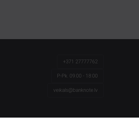
+371 27777762
P.-Pk. 09:00 - 18:00
veikals@banknote.lv
a