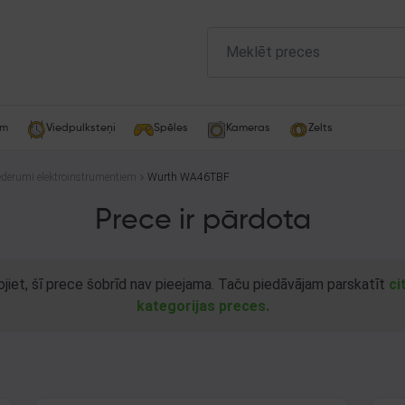
am
Viedpulksteņi
Spēles
Kameras
Zelts
ederumi elektroinstrumentiem
Wurth WA46TBF
Prece ir pārdota
ojiet, šī prece šobrīd nav pieejama. Taču piedāvājam parskatīt
ci
kategorijas preces.