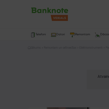
Telefoni
Datori
Remontam
Dārz
Sākums
Remontam un celtniecībai
Elektroinstrumenti
Pi
Atvain