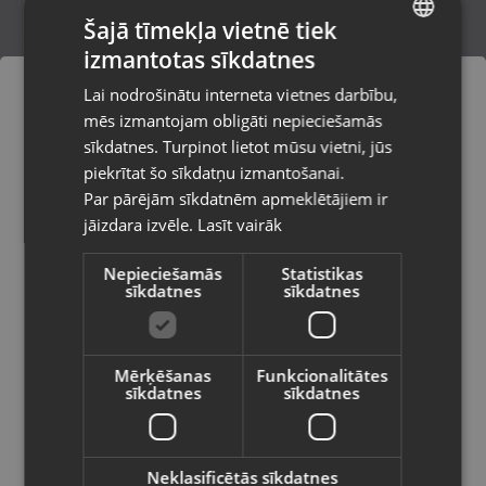
Šajā tīmekļa vietnē tiek
izmantotas sīkdatnes
LATVIAN
H M 11 Portable Wireless Speaker
Lai nodrošinātu interneta vietnes darbību,
Rīga, Mārupes iela 3
RUSSIAN
mēs izmantojam obligāti nepieciešamās
Stāvoklis Mazlietots (Garantija 12 mēneši)
LITHUANIAN
sīkdatnes. Turpinot lietot mūsu vietni, jūs
Pasūtījumi tiks piegādāti uz
piekrītat šo sīkdatņu izmantošanai.
izvēlēto valsti
Par pārējām sīkdatnēm apmeklētājiem ir
9.00
€
jāizdara izvēle.
Lasīt vairāk
Vietnes saturs būs attēlots izvēlētajā
valodā
Nepieciešamās
Statistikas
sīkdatnes
sīkdatnes
Valsts
Mērķēšanas
Funkcionalitātes
sīkdatnes
sīkdatnes
Valoda
Latviešu / Latvian
Neklasificētās sīkdatnes
JBL Flip 6