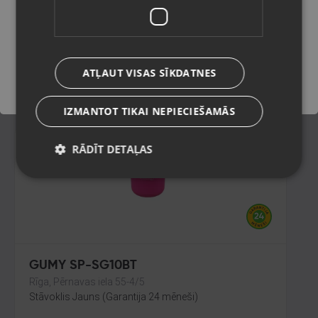
Liepāja, Krūmu iela 32
Stāvoklis Lietots (Garantija 6 mēneši)
Saglabāt
59.00
€
ATĻAUT VISAS SĪKDATNES
No
2.68
€
/mēn.
IZMANTOT TIKAI NEPIECIEŠAMĀS
RĀDĪT DETAĻAS
GUMY SP-SG10BT
Rīga, Pērnavas iela 55-4/5
Stāvoklis Jauns (Garantija 24 mēneši)