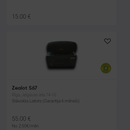
15.00
€
Zealot S67
Rīga, Jelgavas iela 74-10
Stāvoklis Lietots (Garantija 6 mēneši)
55.00
€
No
2.50
€
/mēn.