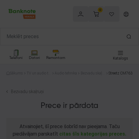
0
Telefoni
Datori
Remontam
Katalogs
Sākums
TV un audio te
Audio tehnika
Bezvadu skaļr
Streetz CM763
hnika
uņi
Bezvadu skaļruņi
Prece ir pārdota
Atvainojiet, šī prece šobrīd nav pieejama. Taču
piedāvājam parskatīt
citas šīs kategorijas preces.