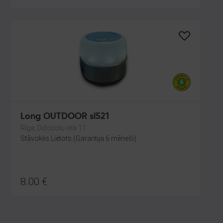
Long OUTDOOR sl521
Rīga, Dižozolu iela 11
Stāvoklis Lietots (Garantija 6 mēneši)
8.00
€