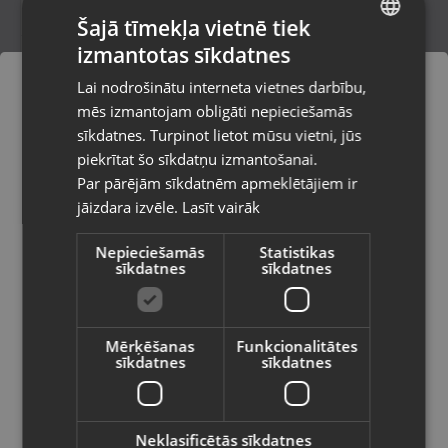
Šajā tīmekļa vietnē tiek
izmantotas sīkdatnes
LATVIAN
Morse Master Cobalt 12'' 300mm
Lai nodrošinātu interneta vietnes darbību,
10/14TPI RB12501014
RUSSIAN
mēs izmantojam obligāti nepieciešamās
Rēzekne, Atbrīvošanas aleja 119
LITHUANIAN
Stāvoklis Jauns (Garantija 24 mēneši)
sīkdatnes. Turpinot lietot mūsu vietni, jūs
Pasūtījumi tiks piegādāti uz
piekrītat šo sīkdatņu izmantošanai.
izvēlēto valsti
Par pārējām sīkdatnēm apmeklētājiem ir
5.00
€
jāizdara izvēle.
Lasīt vairāk
Vietnes saturs būs attēlots izvēlētajā
valodā
Nepieciešamās
Statistikas
sīkdatnes
sīkdatnes
Valsts
Mērķēšanas
Funkcionalitātes
sīkdatnes
sīkdatnes
Valoda
Latviešu / Latvian
Neklasificētās sīkdatnes
Specialist+ 4-39