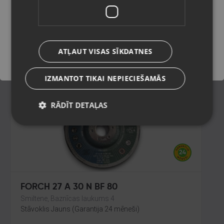
Liepāja, Lielā iela 4
Stāvoklis Lietots (Garantija 6 mēneši)
Saglabāt
ATĻAUT VISAS SĪKDATNES
12.00
€
IZMANTOT TIKAI NEPIECIEŠAMĀS
RĀDĪT DETAĻAS
FORCH 27 A 30 N BF 80
Smiltene, Baznīcas laukums 4
Stāvoklis Jauns (Garantija 24 mēneši)