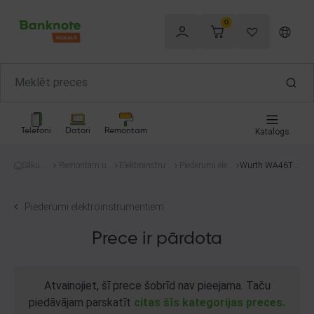
0
Telefoni
Datori
Remontam
Katalogs
Sākum
Remontam un
Elektroinstru
Piederumi elekt
Wurth WA46TB
s
celtniecībai
menti
roinstrumentie
F
m
Piederumi elektroinstrumentiem
Prece ir pārdota
Atvainojiet, šī prece šobrīd nav pieejama. Taču
piedāvājam parskatīt
citas šīs kategorijas preces.