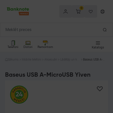
0
Telefoni
Datori
Remontam
Katalogs
Sākums
Mobilie telefoni
Aksesuāri
Lādētāji un kab
Baseus USB A-M
eļi
icroUSB Yiven
Baseus USB A-MicroUSB Yiven