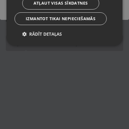
ATĻAUT VISAS SĪKDATNES
IZMANTOT TIKAI NEPIECIEŠAMĀS
Piegādes veidi
RĀDĪT DETAĻAS
pinning
Spinning