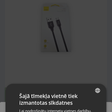
Šajā tīmekļa vietnē tiek
izmantotas sīkdatnes
LATVIAN
Lai nodrošinātu interneta vietnes darbību,
RUSSIAN