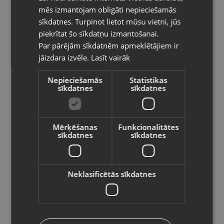
Kategorija: USB kabelis
mēs izmantojam obligāti nepieciešamās
LITHUANIAN
Garums:1,5m
sīkdatnes. Turpinot lietot mūsu vietni, jūs
Pasūtījumi tiks piegādāti uz
Jauda:2A
piekrītat šo sīkdatņu izmantošanai.
izvēlēto valsti
Par pārējām sīkdatnēm apmeklētājiem ir
10.00
€
jāizdara izvēle.
Lasīt vairāk
Vietnes saturs būs attēlots izvēlētajā
valodā
Nepieciešamās
Statistikas
Preces informācija
sīkdatnes
sīkdatnes
Valsts
Lādētāji un kabeļi
Kategorija
Mērķēšanas
Funkcionalitātes
sīkdatnes
sīkdatnes
184651
Kods
Valoda
Jēkabpils, Brīvības iela 146
Atrašanās vieta
Latviešu / Latvian
Neklasificētās sīkdatnes
+371 29474042
Telefona numurs:
Jauns (Garantija 24 mēneši)
Stāvoklis
Saglabāt
-
Komplektācija