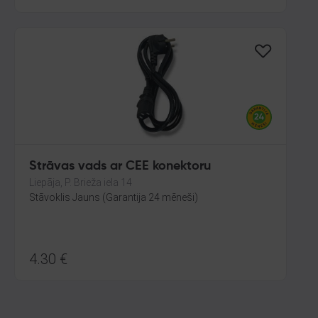
Strāvas vads ar CEE konektoru
Liepāja, P. Brieža iela 14
Stāvoklis Jauns (Garantija 24 mēneši)
4.30
€