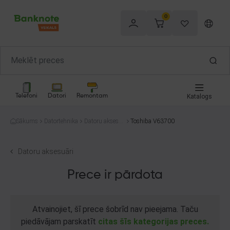
0
Telefoni
Datori
Remontam
Katalogs
Sākums
Datortehnika
Datoru aksesu
Toshiba V63700
āri
Datoru aksesuāri
Prece ir pārdota
Atvainojiet, šī prece šobrīd nav pieejama. Taču
piedāvājam parskatīt
citas šīs kategorijas preces.