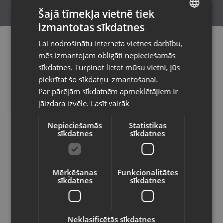
Šajā tīmekļa vietnē tiek
izmantotas sīkdatnes
LATVIAN
Forever USB OTG Card Reader
Lai nodrošinātu interneta vietnes darbību,
Liepāja, Krūmu iela 32
RUSSIAN
mēs izmantojam obligāti nepieciešamās
Stāvoklis Jauns (Garantija 24 mēneši)
LITHUANIAN
sīkdatnes. Turpinot lietot mūsu vietni, jūs
Pasūtījumi tiks piegādāti uz
piekrītat šo sīkdatņu izmantošanai.
izvēlēto valsti
Par pārējām sīkdatnēm apmeklētājiem ir
3.00
€
jāizdara izvēle.
Lasīt vairāk
Vietnes saturs būs attēlots izvēlētajā
valodā
Nepieciešamās
Statistikas
sīkdatnes
sīkdatnes
Valsts
Mērķēšanas
Funkcionalitātes
sīkdatnes
sīkdatnes
Valoda
Latviešu / Latvian
Neklasificētās sīkdatnes
Forever USB otg card reader