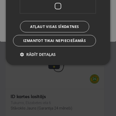
Ventspils, Kuldīgas iela 26
Stāvoklis Jauns (Garantija 24 mēneši)
Saglabāt
ATĻAUT VISAS SĪKDATNES
3.00
€
IZMANTOT TIKAI NEPIECIEŠAMĀS
RĀDĪT DETAĻAS
ID kartes lasītājs
Tukums, Elizabetes iela 6
Stāvoklis Jauns (Garantija 24 mēneši)