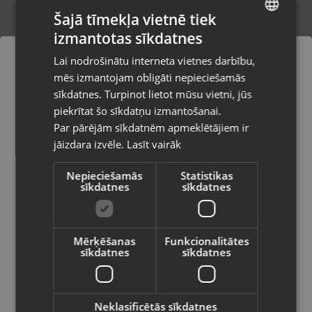
Šajā tīmekļa vietnē tiek
izmantotas sīkdatnes
LATVIAN
Zelta kulons
Lai nodrošinātu interneta vietnes darbību,
Liepāja, Lielā iela 4
RUSSIAN
mēs izmantojam obligāti nepieciešamās
Stāvoklis Restaurēts (Garantija 24 mēneši)
LITHUANIAN
sīkdatnes. Turpinot lietot mūsu vietni, jūs
Pasūtījumi tiks piegādāti uz
piekrītat šo sīkdatņu izmantošanai.
izvēlēto valsti
163.00
€
Par pārējām sīkdatnēm apmeklētājiem ir
No
7.41
€
/mēn.
jāizdara izvēle.
Lasīt vairāk
Vietnes saturs būs attēlots izvēlētajā
valodā
Nepieciešamās
Statistikas
sīkdatnes
sīkdatnes
Valsts
Mērķēšanas
Funkcionalitātes
sīkdatnes
sīkdatnes
Valoda
Latviešu / Latvian
Neklasificētās sīkdatnes
Zelta kulons