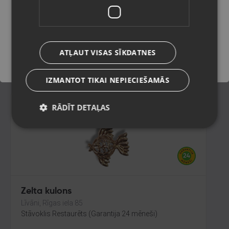
Rīga, Latgales iela 250 k-3
Stāvoklis Restaurēts (Garantija 24 mēneši)
Saglabāt
107.00
€
ATĻAUT VISAS SĪKDATNES
No
4.86
€
/mēn.
IZMANTOT TIKAI NEPIECIEŠAMĀS
RĀDĪT DETAĻAS
Zelta kulons
Līvāni, Rīgas iela 85
Stāvoklis Restaurēts (Garantija 24 mēneši)