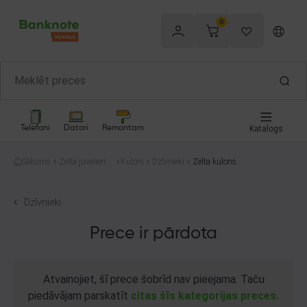
0
Telefoni
Datori
Remontam
Katalogs
Sākums
Zelta juvelierizs
Kuloni
Dzīvnieki
Zelta kulons
trādājumi
Dzīvnieki
Prece ir pārdota
Atvainojiet, šī prece šobrīd nav pieejama. Taču
piedāvājam parskatīt
citas šīs kategorijas preces.