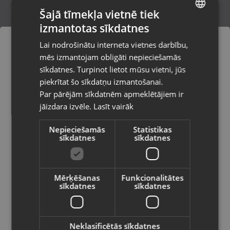
Šajā tīmekļa vietnē tiek
izmantotas sīkdatnes
LATVIAN
Zelta kulons
Lai nodrošinātu interneta vietnes darbību,
Kuldīga, Liepājas iela 9
RUSSIAN
mēs izmantojam obligāti nepieciešamās
Stāvoklis Restaurēts (Garantija 24 mēneši)
LITHUANIAN
sīkdatnes. Turpinot lietot mūsu vietni, jūs
Pasūtījumi tiks piegādāti uz
piekrītat šo sīkdatņu izmantošanai.
izvēlēto valsti
83.00
€
Par pārējām sīkdatnēm apmeklētājiem ir
No
3.77
€
/mēn.
jāizdara izvēle.
Lasīt vairāk
Vietnes saturs būs attēlots izvēlētajā
valodā
Nepieciešamās
Statistikas
sīkdatnes
sīkdatnes
Valsts
Mērķēšanas
Funkcionalitātes
sīkdatnes
sīkdatnes
Valoda
Latviešu / Latvian
Neklasificētās sīkdatnes
Zelta kulons