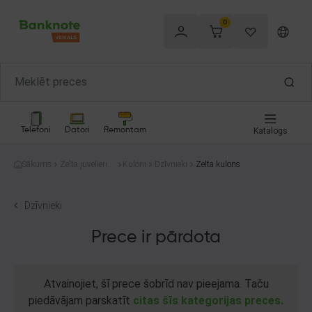
0
Telefoni
Datori
Remontam
Katalogs
Sākums
Zelta juvelierizs
Kuloni
Dzīvnieki
Zelta kulons
trādājumi
Dzīvnieki
Prece ir pārdota
Atvainojiet, šī prece šobrīd nav pieejama. Taču
piedāvājam parskatīt
citas šīs kategorijas preces.