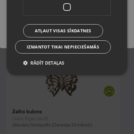
Liepāja, Mirdzas Ķempes iela 8-16
Stāvoklis Restaurēts (Garantija 24 mēneši)
Saglabāt
62.00
€
ATĻAUT VISAS SĪKDATNES
No
2.82
€
/mēn.
IZMANTOT TIKAI NEPIECIEŠAMĀS
RĀDĪT DETAĻAS
Zelta kulons
Līvāni, Rīgas iela 85
Stāvoklis Restaurēts (Garantija 24 mēneši)