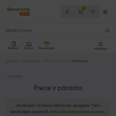
0
Telefoni
Datori
Remontam
Katalogs
Sākums
Zelta juvelierizs
Kuloni
Krustiņi
Zelta kulons
trādājumi
Krustiņi
Prece ir pārdota
Atvainojiet, šī prece šobrīd nav pieejama. Taču
piedāvājam parskatīt
citas šīs kategorijas preces.