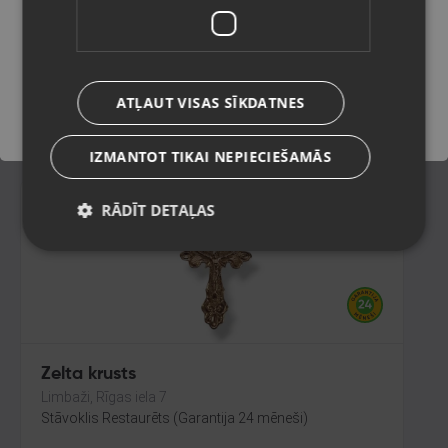
Rīga, Centrāltirgus iela 3
Stāvoklis Restaurēts (Garantija 24 mēneši)
Saglabāt
164.00
€
ATĻAUT VISAS SĪKDATNES
No
7.46
€
/mēn.
IZMANTOT TIKAI NEPIECIEŠAMĀS
RĀDĪT DETAĻAS
Zelta krusts
Limbaži, Rīgas iela 7
Stāvoklis Restaurēts (Garantija 24 mēneši)