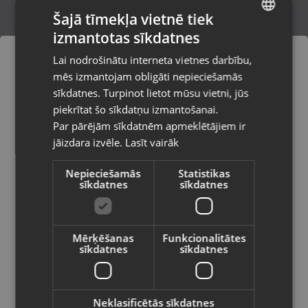
Šajā tīmekļa vietnē tiek
izmantotas sīkdatnes
LATVIAN
Zelts Krusts
Lai nodrošinātu interneta vietnes darbību,
Tukums, Elizabetes iela 6
RUSSIAN
mēs izmantojam obligāti nepieciešamās
Stāvoklis Restaurēts (Garantija 24 mēneši)
LITHUANIAN
sīkdatnes. Turpinot lietot mūsu vietni, jūs
Pasūtījumi tiks piegādāti uz
piekrītat šo sīkdatņu izmantošanai.
izvēlēto valsti
117.00
€
Par pārējām sīkdatnēm apmeklētājiem ir
No
5.32
€
/mēn.
jāizdara izvēle.
Lasīt vairāk
Vietnes saturs būs attēlots izvēlētajā
valodā
Nepieciešamās
Statistikas
sīkdatnes
sīkdatnes
Valsts
Mērķēšanas
Funkcionalitātes
sīkdatnes
sīkdatnes
Valoda
Latviešu / Latvian
Neklasificētās sīkdatnes
Zelta krusts