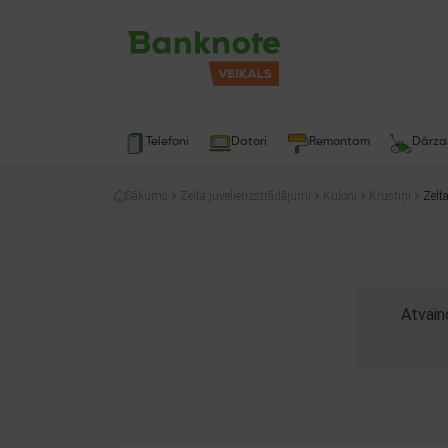
Telefoni
Datori
Remontam
Dārz
Sākums
Zelta juvelierizstrādājumi
Kuloni
Krustiņi
Zelt
Atvain