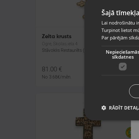
Šajā tīmekļa
Lai nodrošinātu i
Turpinot lietot mū
Zelta krusts
Par pārējām sīkda
Ogre, Skolas iela 4
Stāvoklis Restaurēts (Garantija 24 mēneši)
Nepieciešamā
sīkdatnes
81.00
€
No
3.68
€
/mēn.
RĀDĪT DETAĻ