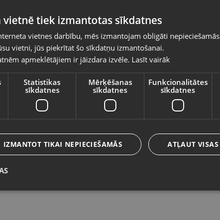
Pasūtījumi tiks piegādāti uz izvēlēto
 vietnē tiek izmantotas sīkdatnes
valsti
nterneta vietnes darbību, mēs izmantojam obligāti nepieciešamās
Vietnes saturs būs attēlots izvēlētajā valodā
su vietni, jūs piekrītat šo sīkdatņu izmantošanai.
Zelts Krusts
Ze
tnēm apmeklētājiem ir jāizdara izvēle.
Lasīt vairāk
Valsts
Liepāja, Lielā iela 4
Ta
Stāvoklis Restaurēts (Garantija 24 mēneši)
St
s
Statistikas
Mērķēšanas
Funkcionalitātes
sīkdatnes
sīkdatnes
sīkdatnes
716.00
€
2
Valoda
No
32.55
€
/mēn.
N
Latviešu / Latvian
IZMANTOT TIKAI NEPIECIEŠAMĀS
ATĻAUT VISAS
AS
Saglabāt