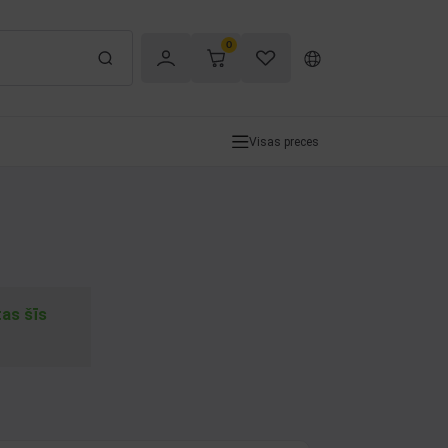
0
Visas preces
tas šīs