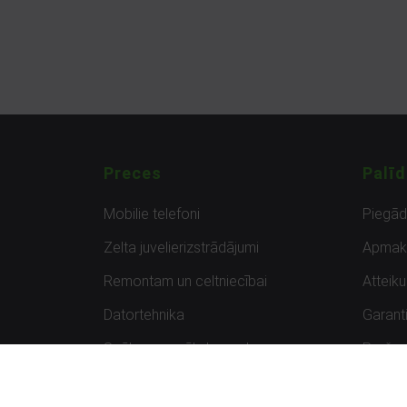
Preces
Palīd
Mobilie telefoni
Piegā
Zelta juvelierizstrādājumi
Apmak
Remontam un celtniecībai
Atteik
Datortehnika
Garanti
Spēles un spēļu konsoles
Preču 
Planšetdatori
Atsau