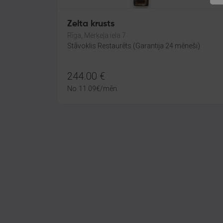
Zelta krusts
Rīga, Merķeļa iela 7
Stāvoklis Restaurēts (Garantija 24 mēneši)
244.00
€
No
11.09
€
/mēn.