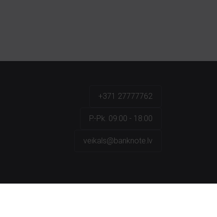
+371 27777762
P.-Pk. 09:00 - 18:00
veikals@banknote.lv
a