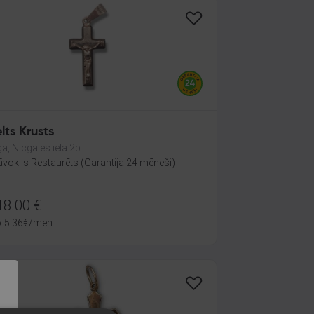
lts Krusts
ga, Nīcgales iela 2b
āvoklis Restaurēts (Garantija 24 mēneši)
18.00
€
o
5.36
€
/mēn.