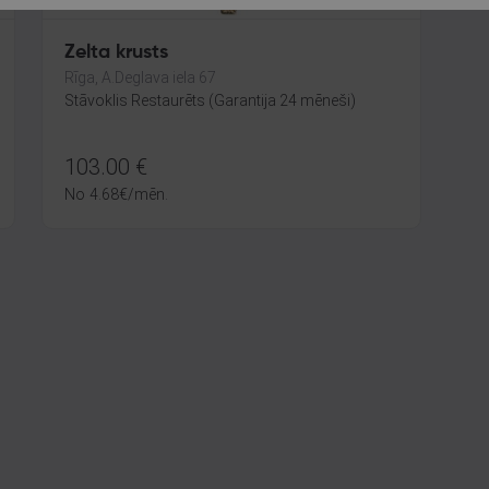
Zelta krusts
Rīga, A.Deglava iela 67
Stāvoklis Restaurēts (Garantija 24 mēneši)
103.00
€
No
4.68
€
/mēn.