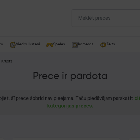
am
Viedpulksteņi
Spēles
Kameras
Zelts
a Krusts
Prece ir pārdota
ojiet, šī prece šobrīd nav pieejama. Taču piedāvājam parskatīt
ci
kategorijas preces.