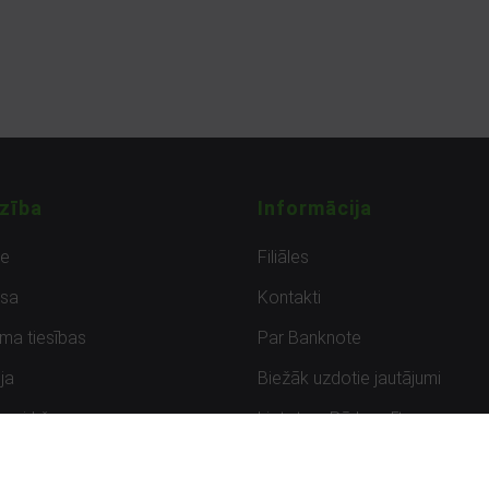
zība
Informācija
de
Filiāles
sa
Kontakti
uma tiesības
Par Banknote
ja
Biežāk uzdotie jautājumi
uzpirkšana
Lietots – Pārbaudīts
ksmes
Noteikumi un privātuma politik