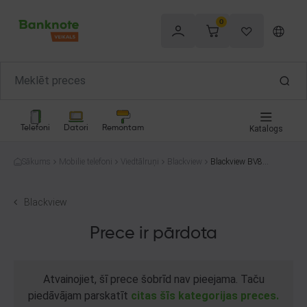
0
Telefoni
Datori
Remontam
Katalogs
Sākums
Mobilie telefoni
Viedtālruņi
Blackview
Blackview BV880
0 128GB
Blackview
Prece ir pārdota
Atvainojiet, šī prece šobrīd nav pieejama. Taču
piedāvājam parskatīt
citas šīs kategorijas preces.