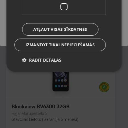
Rīga, Mārupes iela 3
Stāvoklis Lietots (Garantija 6 mēneši)
Saglabāt
79.00
€
ATĻAUT VISAS SĪKDATNES
No
3.59
€
/mēn.
IZMANTOT TIKAI NEPIECIEŠAMĀS
RĀDĪT DETAĻAS
Blackview BV6300 32GB
Rīga, Mārupes iela 3
Stāvoklis Lietots (Garantija 6 mēneši)