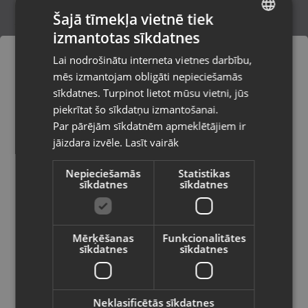
Šajā tīmekļa vietnē tiek
izmantotas sīkdatnes
LATVIAN
Blackview A80 16GB
Lai nodrošinātu interneta vietnes darbību,
Rīga, Jūrmalas gatve 30
RUSSIAN
mēs izmantojam obligāti nepieciešamās
Stāvoklis Lietots (Garantija 6 mēneši)
LITHUANIAN
sīkdatnes. Turpinot lietot mūsu vietni, jūs
Pasūtījumi tiks piegādāti uz
piekrītat šo sīkdatņu izmantošanai.
izvēlēto valsti
Par pārējām sīkdatnēm apmeklētājiem ir
31.50
€
45.00
€
jāizdara izvēle.
Lasīt vairāk
Vietnes saturs būs attēlots izvēlētajā
valodā
Nepieciešamās
Statistikas
sīkdatnes
sīkdatnes
Valsts
Mērķēšanas
Funkcionalitātes
sīkdatnes
sīkdatnes
Valoda
Latviešu / Latvian
Neklasificētās sīkdatnes
Blackview BV6300 Pro 128GB 6GB