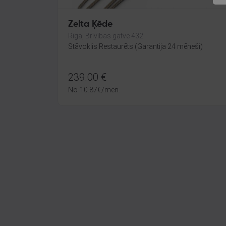
Zelta Ķēde
Rīga, Brīvības gatve 432
Stāvoklis Restaurēts (Garantija 24 mēneši)
239.00
€
No
10.87
€
/mēn.