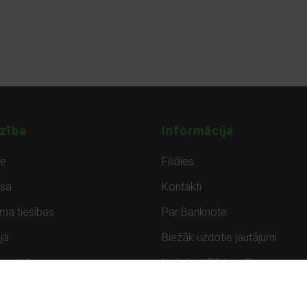
zība
Informācija
de
Filiāles
sa
Kontakti
uma tiesības
Par Banknote
ja
Biežāk uzdotie jautājumi
uzpirkšana
Lietots – Pārbaudīts
ksmes
Noteikumi un privātuma politik