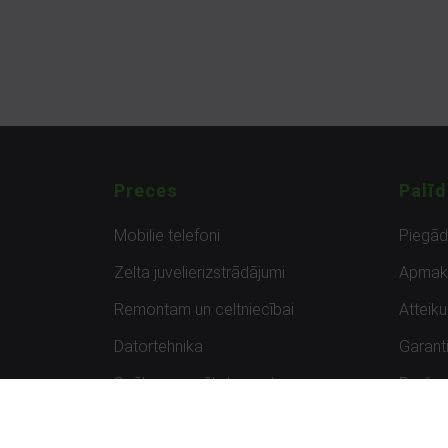
Preces
Palīd
Mobilie telefoni
Piegā
Zelta juvelierizstrādājumi
Apmak
Remontam un celtniecībai
Atteik
Datortehnika
Garanti
Spēles un spēļu konsoles
Preču 
Planšetdatori
Atsau