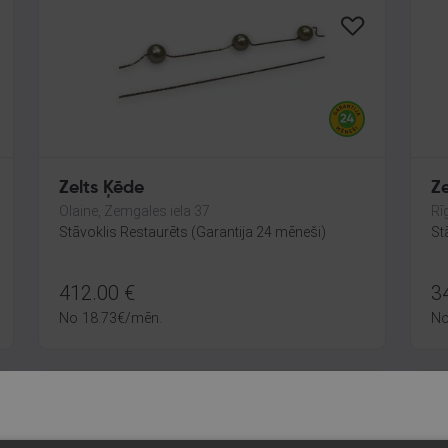
Zelts Ķēde
Z
Olaine, Zemgales iela 37
Rī
Stāvoklis Restaurēts (Garantija 24 mēneši)
St
412.00
€
3
No
18.73
€
/mēn.
N