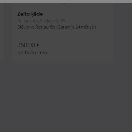
Zelta ķēde
Daugavpils, Saules iela 55
Stāvoklis Restaurēts (Garantija 24 mēneši)
368.00
€
No
16.73
€
/mēn.