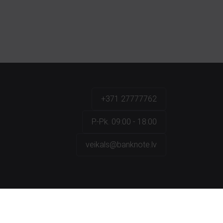
+371 27777762
P.-Pk. 09:00 - 18:00
veikals@banknote.lv
a