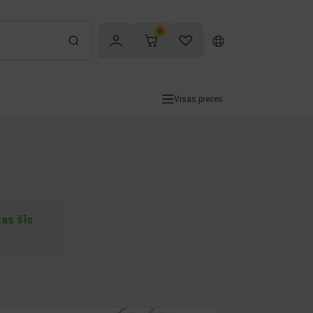
0
Visas preces
tas šīs