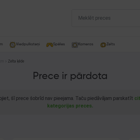
am
Viedpulksteņi
Spēles
Kameras
Zelts
 cm
Zelta ķēde
Prece ir pārdota
ojiet, šī prece šobrīd nav pieejama. Taču piedāvājam parskatīt
ci
kategorijas preces.