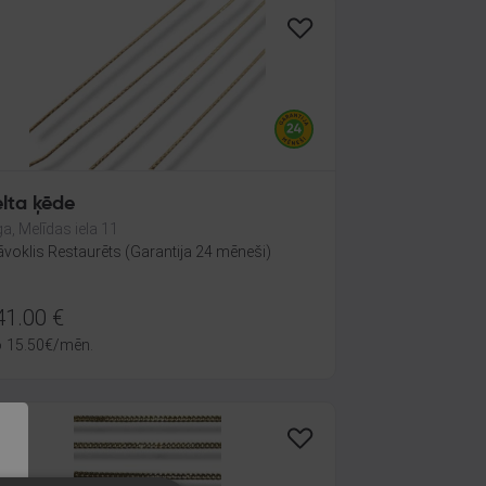
elta ķēde
ga, Melīdas iela 11
āvoklis Restaurēts (Garantija 24 mēneši)
41.00
€
o
15.50
€
/mēn.