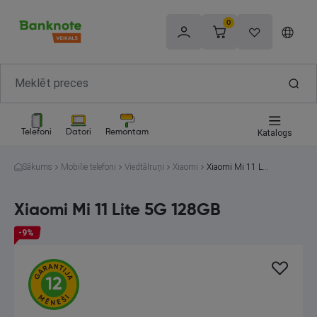
0
Telefoni
Datori
Remontam
Katalogs
Sākums
Mobilie telefoni
Viedtālruņi
Xiaomi
Xiaomi Mi 11 Lit
e 5G 128GB
Xiaomi Mi 11 Lite 5G 128GB
-9%