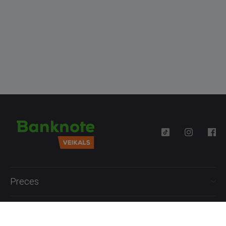
Preces
Palīdzība