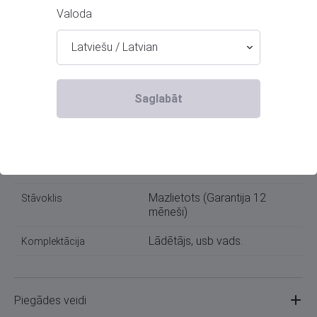
Valoda
Preces informācija
Latviešu / Latvian
Xiaomi
Kategorija
Saglabāt
403889
Kods
Liepāja, Lielā iela 4
Atrašanās vieta
+371 25449945
Telefona numurs:
Mazlietots (Garantija 12
Stāvoklis
mēneši)
Lādētājs, usb vads.
Komplektācija
Piegādes veidi