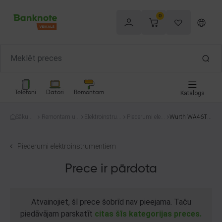
0
Telefoni
Datori
Remontam
Katalogs
Sākum
Remontam un
Elektroinstru
Piederumi elekt
Wurth WA46TB
s
celtniecībai
menti
roinstrumentie
F
m
Piederumi elektroinstrumentiem
Prece ir pārdota
Atvainojiet, šī prece šobrīd nav pieejama. Taču
piedāvājam parskatīt
citas šīs kategorijas preces.