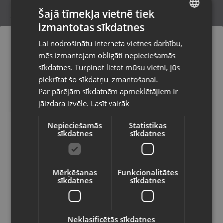
Šajā tīmekļa vietnē tiek
izmantotas sīkdatnes
LATVIAN
PARTNER 5500RPM
Lai nodrošinātu interneta vietnes darbību,
Ventspils, Lidotāju iela 24-37
RUSSIAN
mēs izmantojam obligāti nepieciešamās
Stāvoklis Jauns (Garantija 24 mēneši)
LITHUANIAN
sīkdatnes. Turpinot lietot mūsu vietni, jūs
Pasūtījumi tiks piegādāti uz
piekrītat šo sīkdatņu izmantošanai.
izvēlēto valsti
Par pārējām sīkdatnēm apmeklētājiem ir
7.00
€
jāizdara izvēle.
Lasīt vairāk
Vietnes saturs būs attēlots izvēlētajā
valodā
Nepieciešamās
Statistikas
sīkdatnes
sīkdatnes
Valsts
Mērķēšanas
Funkcionalitātes
sīkdatnes
sīkdatnes
Valoda
Latviešu / Latvian
Neklasificētās sīkdatnes
Pureva xr3