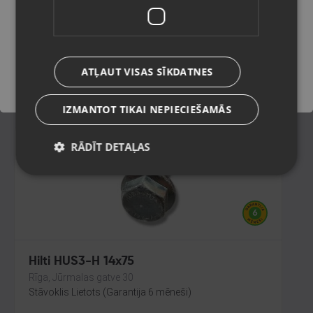
Liepāja, Lielā iela 4
Stāvoklis Jauns (Garantija 24 mēneši)
Saglabāt
ATĻAUT VISAS SĪKDATNES
1.00
€
IZMANTOT TIKAI NEPIECIEŠAMĀS
RĀDĪT DETAĻAS
Hilti HUS3-H 14x75
Rīga, Jūrmalas gatve 30
Stāvoklis Lietots (Garantija 6 mēneši)