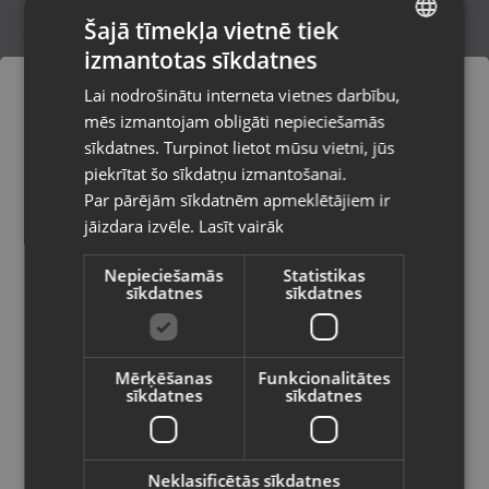
Šajā tīmekļa vietnē tiek
izmantotas sīkdatnes
LATVIAN
Pureva xr3
Lai nodrošinātu interneta vietnes darbību,
Liepāja, Lielā iela 4
RUSSIAN
mēs izmantojam obligāti nepieciešamās
Stāvoklis Jauns (Garantija 24 mēneši)
LITHUANIAN
sīkdatnes. Turpinot lietot mūsu vietni, jūs
Pasūtījumi tiks piegādāti uz
piekrītat šo sīkdatņu izmantošanai.
izvēlēto valsti
Par pārējām sīkdatnēm apmeklētājiem ir
1.00
€
jāizdara izvēle.
Lasīt vairāk
Vietnes saturs būs attēlots izvēlētajā
valodā
Nepieciešamās
Statistikas
sīkdatnes
sīkdatnes
Valsts
Mērķēšanas
Funkcionalitātes
sīkdatnes
sīkdatnes
Valoda
Latviešu / Latvian
Neklasificētās sīkdatnes
Hilti HUS3-H 14x75