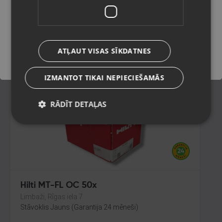
Rīga, Jūrmalas gatve 30
Stāvoklis Lietots (Garantija 6 mēneši)
Saglabāt
ATĻAUT VISAS SĪKDATNES
15.00
€
IZMANTOT TIKAI NEPIECIEŠAMĀS
RĀDĪT DETAĻAS
Hilti MT-FL OC 50x
Limbaži, Rīgas iela 7
Stāvoklis Jauns (Garantija 24 mēneši)