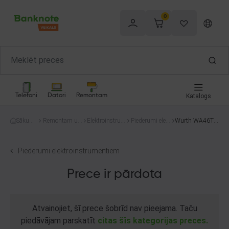
0
Telefoni
Datori
Remontam
Katalogs
Sākum
Remontam un
Elektroinstru
Piederumi elekt
Wurth WA46TB
s
celtniecībai
menti
roinstrumentie
F
m
Piederumi elektroinstrumentiem
Prece ir pārdota
Atvainojiet, šī prece šobrīd nav pieejama. Taču
piedāvājam parskatīt
citas šīs kategorijas preces.