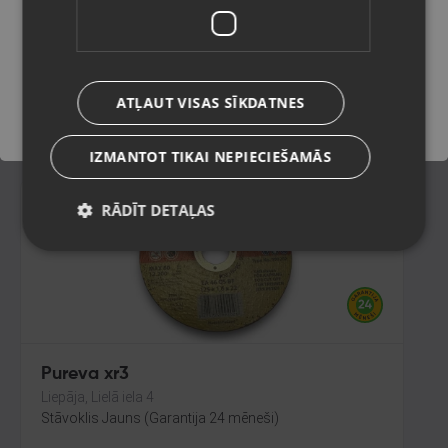
Liepāja, Lielā iela 4
Stāvoklis Jauns (Garantija 24 mēneši)
Saglabāt
ATĻAUT VISAS SĪKDATNES
11.00
€
IZMANTOT TIKAI NEPIECIEŠAMĀS
RĀDĪT DETAĻAS
Pureva xr3
Liepāja, Lielā iela 4
Stāvoklis Jauns (Garantija 24 mēneši)