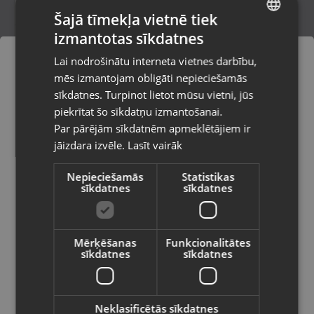
Šajā tīmekļa vietnē tiek
izmantotas sīkdatnes
LATVIAN
Husqvarna 125mm
Lai nodrošinātu interneta vietnes darbību,
Saldus, Lielā iela 2
RUSSIAN
mēs izmantojam obligāti nepieciešamās
Stāvoklis Jauns (Garantija 24 mēneši)
LITHUANIAN
sīkdatnes. Turpinot lietot mūsu vietni, jūs
Pasūtījumi tiks piegādāti uz
piekrītat šo sīkdatņu izmantošanai.
izvēlēto valsti
Par pārējām sīkdatnēm apmeklētājiem ir
35.00
€
jāizdara izvēle.
Lasīt vairāk
Vietnes saturs būs attēlots izvēlētajā
valodā
Nepieciešamās
Statistikas
sīkdatnes
sīkdatnes
Valsts
Mērķēšanas
Funkcionalitātes
sīkdatnes
sīkdatnes
Valoda
Latviešu / Latvian
Neklasificētās sīkdatnes
Atorn m20 x 1,50 DIN 374