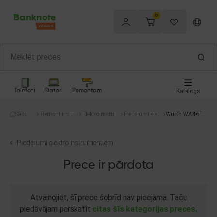
0
Telefoni
Datori
Remontam
Katalogs
Sākum
Remontam un
Elektroinstru
Piederumi elekt
Wurth WA46TB
s
celtniecībai
menti
roinstrumentie
F
m
Piederumi elektroinstrumentiem
Prece ir pārdota
Atvainojiet, šī prece šobrīd nav pieejama. Taču
piedāvājam parskatīt
citas šīs kategorijas preces.