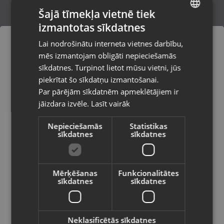
Šajā tīmekļa vietnē tiek
izmantotas sīkdatnes
LATVIAN
Bosch
Lai nodrošinātu interneta vietnes darbību,
Valka, Raiņa iela 12 k-601
RUSSIAN
mēs izmantojam obligāti nepieciešamās
Stāvoklis Jauns (Garantija 24 mēneši)
LITHUANIAN
sīkdatnes. Turpinot lietot mūsu vietni, jūs
Pasūtījumi tiks piegādāti uz
piekrītat šo sīkdatņu izmantošanai.
izvēlēto valsti
Par pārējām sīkdatnēm apmeklētājiem ir
30.00
€
jāizdara izvēle.
Lasīt vairāk
Vietnes saturs būs attēlots izvēlētajā
valodā
Nepieciešamās
Statistikas
sīkdatnes
sīkdatnes
Valsts
Mērķēšanas
Funkcionalitātes
sīkdatnes
sīkdatnes
Valoda
Latviešu / Latvian
Neklasificētās sīkdatnes
Agera Tools