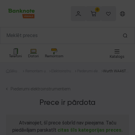
0
Telefoni
Datori
Remontam
Katalogs
Sākum
Remontam un
Elektroinstru
Piederumi elekt
Wurth WA46TB
s
celtniecībai
menti
roinstrumentie
F
m
Piederumi elektroinstrumentiem
Prece ir pārdota
Atvainojiet, šī prece šobrīd nav pieejama. Taču
piedāvājam parskatīt
citas šīs kategorijas preces.