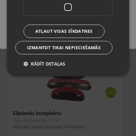
Alūksne, Lielā Ezera iela 5
Stāvoklis Jauns (Garantija 24 mēneši)
Saglabāt
ATĻAUT VISAS SĪKDATNES
4.00
€
IZMANTOT TIKAI NEPIECIEŠAMĀS
RĀDĪT DETAĻAS
Slīplenšu komplekts
Rīga, Jelgavas iela 74-10
Stāvoklis Jauns (Garantija 24 mēneši)