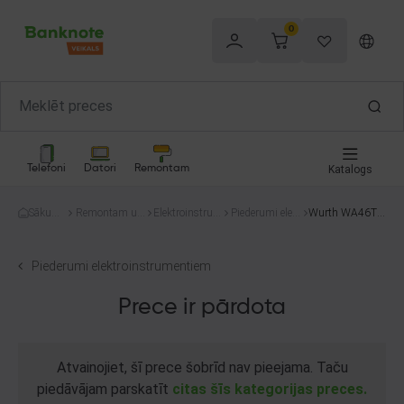
0
Telefoni
Datori
Remontam
Katalogs
Sākum
Remontam un
Elektroinstru
Piederumi elekt
Wurth WA46TB
s
celtniecībai
menti
roinstrumentie
F
m
Piederumi elektroinstrumentiem
Prece ir pārdota
Atvainojiet, šī prece šobrīd nav pieejama. Taču
piedāvājam parskatīt
citas šīs kategorijas preces.