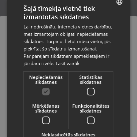
Šajā tīmekļa vietnē tiek
izmantotas sīkdatnes
LATVIAN
Hilti M-TFB OC 250x
Lai nodrošinātu interneta vietnes darbību,
Limbaži, Rīgas iela 7
RUSSIAN
mēs izmantojam obligāti nepieciešamās
Stāvoklis Mazlietots (Garantija 12 mēneši)
LITHUANIAN
sīkdatnes. Turpinot lietot mūsu vietni, jūs
Pasūtījumi tiks piegādāti uz
piekrītat šo sīkdatņu izmantošanai.
izvēlēto valsti
Par pārējām sīkdatnēm apmeklētājiem ir
30.00
€
jāizdara izvēle.
Lasīt vairāk
Vietnes saturs būs attēlots izvēlētajā
valodā
Nepieciešamās
Statistikas
sīkdatnes
sīkdatnes
Valsts
Mērķēšanas
Funkcionalitātes
sīkdatnes
sīkdatnes
Valoda
Latviešu / Latvian
Neklasificētās sīkdatnes
Dedra H1268