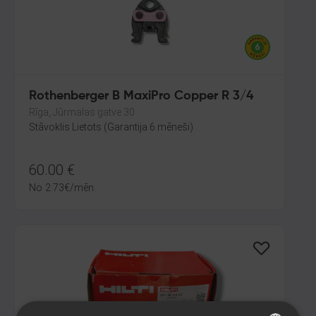
Rothenberger B MaxiPro Copper R 3/4
Rīga, Jūrmalas gatve 30
Stāvoklis Lietots (Garantija 6 mēneši)
60.00
€
No
2.73
€
/mēn.