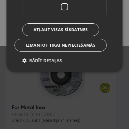
Ventspils, Kuldīgas iela 26
Stāvoklis Jauns (Garantija 24 mēneši)
Saglabāt
ATĻAUT VISAS SĪKDATNES
17.00
€
IZMANTOT TIKAI NEPIECIEŠAMĀS
RĀDĪT DETAĻAS
Far Metal Inox
Valka, Raiņa iela 12 k-601
Stāvoklis Jauns (Garantija 24 mēneši)