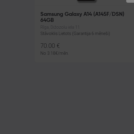
Samsung Galaxy A14 (A145F/DSN)
64GB
Rīga, Dižozolu iela 11
Stāvoklis Lietots (Garantija 6 mēneši)
70.00
€
No
3.18
€
/mēn.