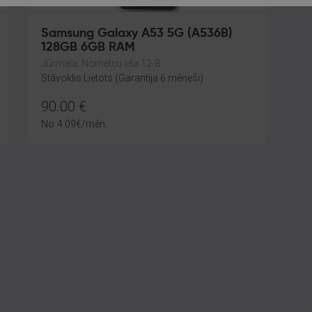
Samsung Galaxy A53 5G (A536B)
128GB 6GB RAM
Jūrmala, Nometņu iela 12-8
Stāvoklis Lietots (Garantija 6 mēneši)
90.00
€
No
4.09
€
/mēn.