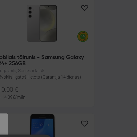
obilais tālrunis - Samsung Galaxy
24+ 256GB
ugavpils, Saules iela 55
āvoklis Ilgstoši lietots (Garantija 14 dienas)
10.00
€
o
14.09
€
/mēn.