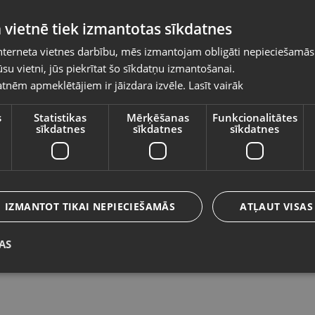
Pasūtījumi tiks piegādāti uz izvēlēto
 vietnē tiek izmantotas sīkdatnes
valsti
nterneta vietnes darbību, mēs izmantojam obligāti nepieciešamās
Vietnes saturs būs attēlots izvēlētajā valodā
su vietni, jūs piekrītat šo sīkdatņu izmantošanai.
Samsung S25 FE (S731B) 256GB 8GB
Sa
tnēm apmeklētājiem ir jāizdara izvēle.
Lasīt vairāk
Valsts
J
Smiltene, Baznīcas laukums 4
Va
Stāvoklis Lietots (Garantija 6 mēneši)
s
Statistikas
Mērķēšanas
Funkcionalitātes
sīkdatnes
sīkdatnes
sīkdatnes
St
475.00
€
Valoda
2
No
21.59
€
/mēn.
Latviešu / Latvian
IZMANTOT TIKAI NEPIECIEŠAMĀS
ATĻAUT VISAS
AS
Saglabāt