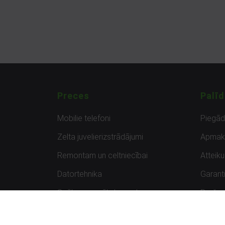
Preces
Palīd
Mobilie telefoni
Piegā
Zelta juvelierizstrādājumi
Apmak
Remontam un celtniecībai
Atteik
Datortehnika
Garanti
Spēles un spēļu konsoles
Preču 
Planšetdatori
Atsau