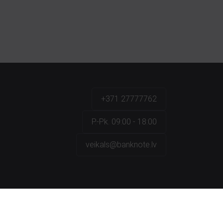
+371 27777762
P.-Pk. 09:00 - 18:00
veikals@banknote.lv
a