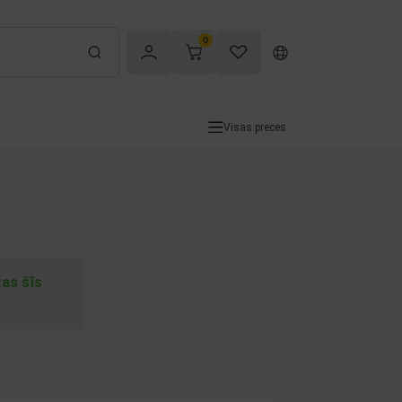
0
Visas preces
tas šīs