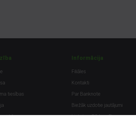
zība
Informācija
de
Filiāles
sa
Kontakti
uma tiesības
Par Banknote
ja
Biežāk uzdotie jautājumi
uzpirkšana
Lietots – Pārbaudīts
ksmes
Noteikumi un privātuma politik