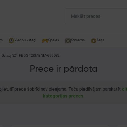
am
Viedpulksteņi
Spēles
Kameras
Zelts
 Galaxy S21 FE 5G 128MB SM-G990B2
Prece ir pārdota
ojiet, šī prece šobrīd nav pieejama. Taču piedāvājam parskatīt
ci
kategorijas preces.