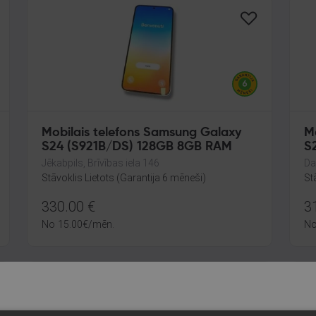
Mobilais telefons Samsung Galaxy
M
S24 (S921B/DS) 128GB 8GB RAM
S
Jēkabpils, Brīvības iela 146
Da
Stāvoklis Lietots (Garantija 6 mēneši)
St
330.00
€
3
No
15.00
€
/mēn.
N