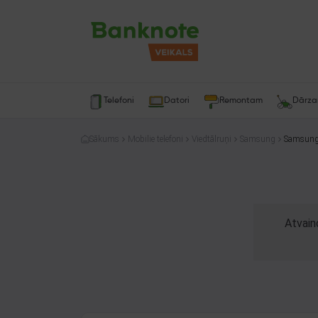
Telefoni
Datori
Remontam
Dārz
Sākums
Mobilie telefoni
Viedtālruņi
Samsung
Samsung
Atvain