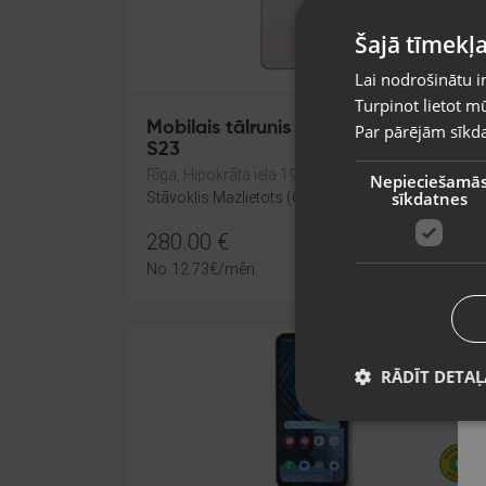
Šajā tīmekļa
Lai nodrošinātu i
Turpinot lietot mū
Mobilais tālrunis - Samsung Galaxy
Par pārējām sīkda
S23
Rīga, Hipokrāta iela 19a
Nepieciešamā
sīkdatnes
Stāvoklis Mazlietots (Garantija 12 mēneši)
280.00
€
No
12.73
€
/mēn.
RĀDĪT DETAĻ