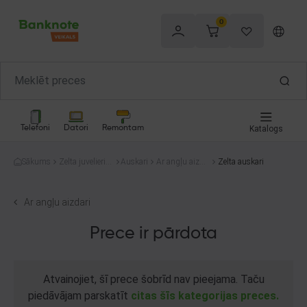
0
Telefoni
Datori
Remontam
Katalogs
Sākums
Zelta juvelierizs
Auskari
Ar angļu aizda
Zelta auskari
trādājumi
ri
Ar angļu aizdari
Prece ir pārdota
Atvainojiet, šī prece šobrīd nav pieejama. Taču
piedāvājam parskatīt
citas šīs kategorijas preces.