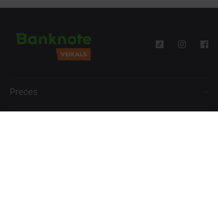
Preces
Palīdzība
Informācija
+371 27777762
P.-Pk. 09:00 - 18:00