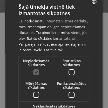
Šajā tīmekļa vietnē tiek
izmantotas sīkdatnes
LATVIAN
Zelts Auskaru pāris
Lai nodrošinātu interneta vietnes darbību,
Liepāja, Lielā iela 4
RUSSIAN
mēs izmantojam obligāti nepieciešamās
Stāvoklis Restaurēts (Garantija 24 mēneši)
LITHUANIAN
sīkdatnes. Turpinot lietot mūsu vietni, jūs
Pasūtījumi tiks piegādāti uz
piekrītat šo sīkdatņu izmantošanai.
izvēlēto valsti
221.00
€
Par pārējām sīkdatnēm apmeklētājiem ir
No
10.05
€
/mēn.
jāizdara izvēle.
Lasīt vairāk
Vietnes saturs būs attēlots izvēlētajā
valodā
Nepieciešamās
Statistikas
sīkdatnes
sīkdatnes
Valsts
Mērķēšanas
Funkcionalitātes
sīkdatnes
sīkdatnes
Valoda
Latviešu / Latvian
Neklasificētās sīkdatnes
Zelta auskari