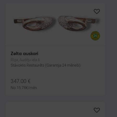
Zelta auskari
Rīga, Audēju iela 6
Stāvoklis Restaurēts (Garantija 24 mēneši)
347.00
€
No
15.78
€
/mēn.