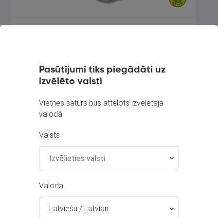
CITIZEN GN-4W-S
Ventspils, Kuldīgas iela 26
Stāvoklis Lietots (Garantija 6 mēneši)
Pasūtījumi tiks piegādāti uz
izvēlēto valsti
45.00
€
Vietnes saturs būs attēlots izvēlētajā
valodā
Valsts
Valoda
Latviešu / Latvian
Orient TEDD-PO CS