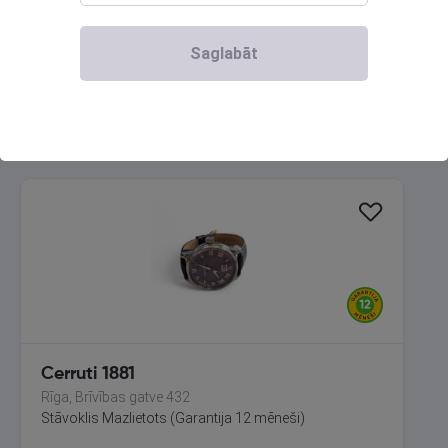
Talsi, Kr. Valdemāra iela 8
Stāvoklis Lietots (Garantija 6 mēneši)
Saglabāt
42.00
€
Cerruti 1881
Rīga, Brīvības gatve 432
Stāvoklis Mazlietots (Garantija 12 mēneši)