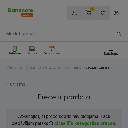
0
Telefoni
Datori
Remontam
Katalogs
Sākums
Pulksteņi
Kvarca pulkste
Citi zīmoli
Jacques Lemans
ņi
1-2028
Citi zīmoli
Prece ir pārdota
Atvainojiet, šī prece šobrīd nav pieejama. Taču
piedāvājam parskatīt
citas šīs kategorijas preces.