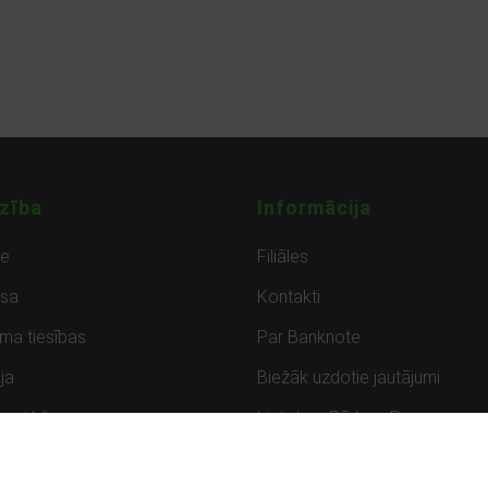
zība
Informācija
de
Filiāles
sa
Kontakti
uma tiesības
Par Banknote
ja
Biežāk uzdotie jautājumi
uzpirkšana
Lietots – Pārbaudīts
ksmes
Noteikumi un privātuma politik