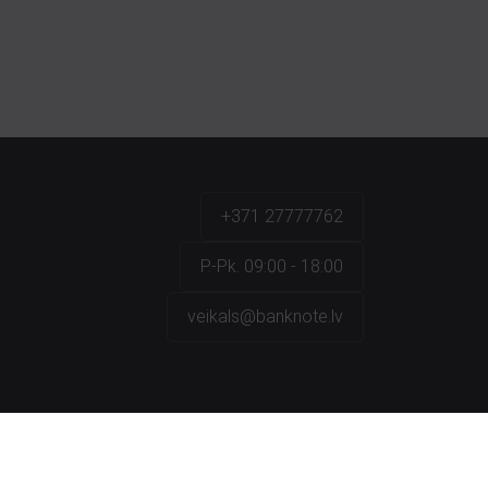
+371 27777762
P.-Pk. 09:00 - 18:00
veikals@banknote.lv
a