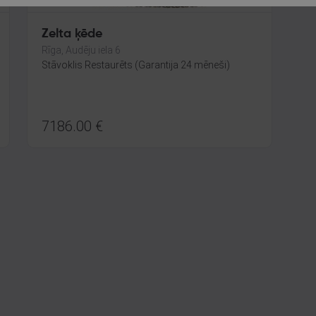
Zelta ķēde
Rīga, Audēju iela 6
Stāvoklis Restaurēts (Garantija 24 mēneši)
7186.00
€