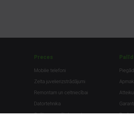
Preces
Palīd
Mobilie telefoni
Piegā
Zelta juvelierizstrādājumi
Apmak
Remontam un celtniecībai
Atteik
Datortehnika
Garanti
Spēles un spēļu konsoles
Preču 
Planšetdatori
Atsau