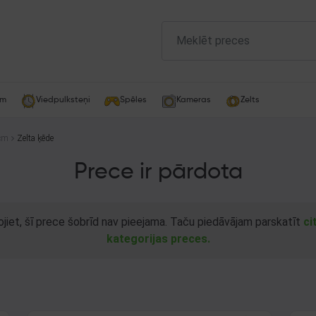
am
Viedpulksteņi
Spēles
Kameras
Zelts
cm
Zelta ķēde
Prece ir pārdota
ojiet, šī prece šobrīd nav pieejama. Taču piedāvājam parskatīt
ci
kategorijas preces.