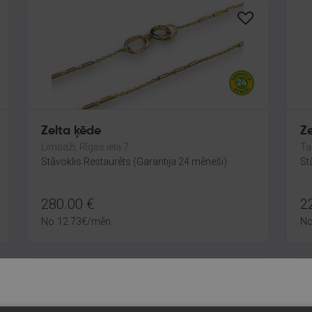
Zelta ķēde
Z
Limbaži, Rīgas iela 7
Ta
Stāvoklis Restaurēts (Garantija 24 mēneši)
St
280.00
€
2
No
12.73
€
/mēn.
N