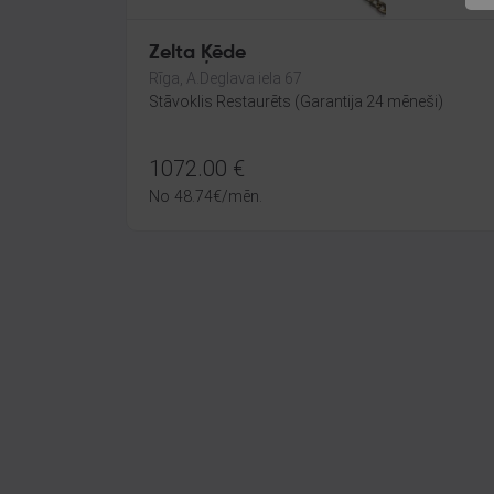
Zelta Ķēde
Rīga, A.Deglava iela 67
Stāvoklis Restaurēts (Garantija 24 mēneši)
1072.00
€
No
48.74
€
/mēn.