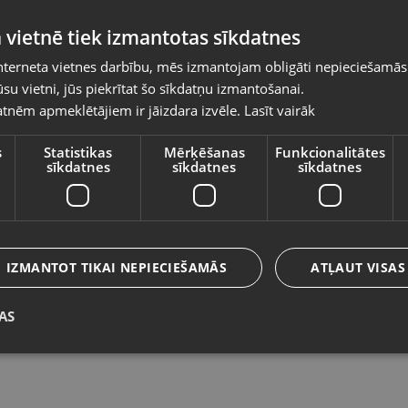
Pasūtījumi tiks piegādāti uz izvēlēto
 vietnē tiek izmantotas sīkdatnes
valsti
nterneta vietnes darbību, mēs izmantojam obligāti nepieciešamās
Vietnes saturs būs attēlots izvēlētajā valodā
su vietni, jūs piekrītat šo sīkdatņu izmantošanai.
Zelta ķēde
Z
tnēm apmeklētājiem ir jāizdara izvēle.
Lasīt vairāk
Valsts
Olaine, Zemgales iela 37
Ku
Stāvoklis Restaurēts (Garantija 24 mēneši)
St
s
Statistikas
Mērķēšanas
Funkcionalitātes
sīkdatnes
sīkdatnes
sīkdatnes
247.00
€
6
Valoda
No
11.23
€
/mēn.
N
Latviešu / Latvian
IZMANTOT TIKAI NEPIECIEŠAMĀS
ATĻAUT VISAS
AS
Saglabāt