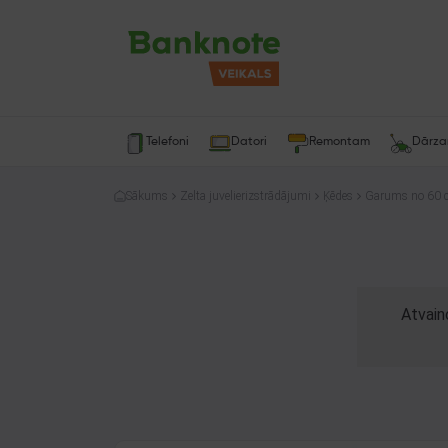
Telefoni
Datori
Remontam
Dārz
Sākums
Zelta juvelierizstrādājumi
Ķēdes
Garums no 60 
Atvain