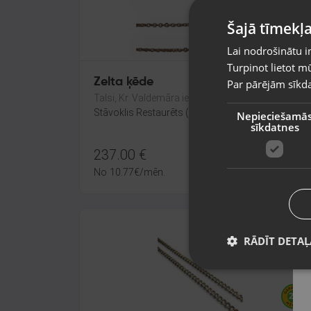
Šajā tīmekļa
Lai nodrošinātu i
Turpinot lietot mū
Zelta ķēde
Par pārējām sīkda
Talsi, Kr. Valdemāra iela 8
Stāvoklis Restaurēts (Garantija 24 mēneši)
Nepieciešamā
sīkdatnes
237.00
€
No
10.77
€
/mēn.
RĀDĪT DETAĻ