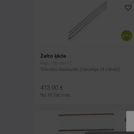
Zelta ķēde
Rīga, Tilta iela 12
Stāvoklis Restaurēts (Garantija 24 mēneši)
413.00
€
No
18.78
€
/mēn.