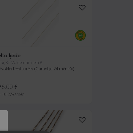
elta ķēde
lsi, Kr. Valdemāra iela 8
āvoklis Restaurēts (Garantija 24 mēneši)
26.00
€
o
10.27
€
/mēn.