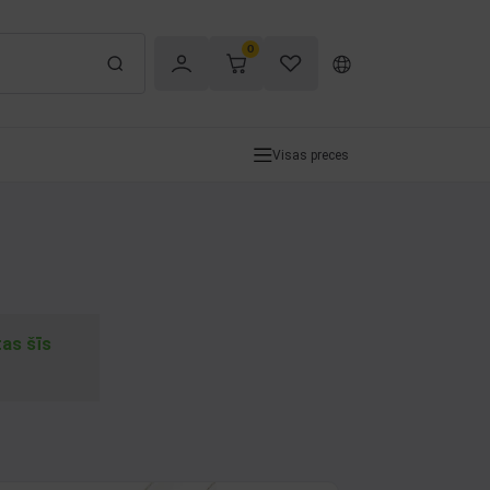
0
Visas preces
tas šīs