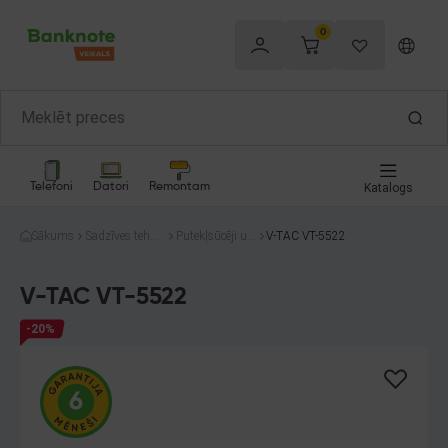
0
Telefoni
Datori
Remontam
Katalogs
Sākums
Sadzīves tehni
Putekļsūcēji un
V-TAC VT-5522
ka
tīrīšana
V-TAC VT-5522
-20%