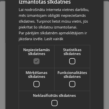
izmantotas sīkdatnes
LATVIAN
Lai nodrošinātu interneta vietnes darbību,
Kategorija: Robots-putekļusūcējs
RUSSIAN
mēs izmantojam obligāti nepieciešamās
Jauda: 500mAh
LITHUANIAN
sīkdatnes. Turpinot lietot mūsu vietni, jūs
Dzinēja jauda: 10W
Pasūtījumi tiks piegādāti uz
piekrītat šo sīkdatņu izmantošanai.
Sūkšanas jauda: 800 PA
izvēlēto valsti
Par pārējām sīkdatnēm apmeklētājiem ir
50.00
€
jāizdara izvēle.
Lasīt vairāk
Vietnes saturs būs attēlots izvēlētajā
40.00
€
valodā
Nepieciešamās
Statistikas
sīkdatnes
sīkdatnes
Valsts
Preces informācija
Mērķēšanas
Putekļsūcēji un tīrīšana
Funkcionalitātes
Kategorija
sīkdatnes
sīkdatnes
Valoda
404461
Kods
Rīga, Jūrmalas gatve 85
Latviešu / Latvian
Atrašanās vieta
Neklasificētās sīkdatnes
+371 26380526
Telefona numurs: