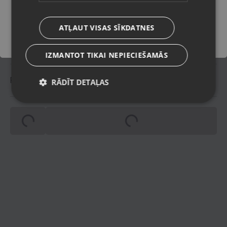
Saglabāt
Lietots (Garantija 6 mēneši)
Stāvoklis
ATĻAUT VISAS SĪKDATNES
Oriģinālais iepakojums;
Komplektācija
lādētājs;pults.
IZMANTOT TIKAI NEPIECIEŠAMĀS
Piegādes veidi
RĀDĪT DETAĻAS
Spinning
Spinning