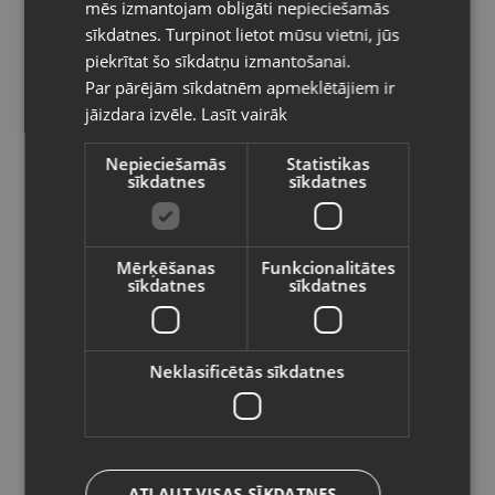
mēs izmantojam obligāti nepieciešamās
Kategorija: Siltuma Izmaiņu detektors
LITHUANIAN
sīkdatnes. Turpinot lietot mūsu vietni, jūs
Darba temperatūra no: -10 ° C līdz + 60 ° C
Pasūtījumi tiks piegādāti uz
piekrītat šo sīkdatņu izmantošanai.
izvēlēto valsti
1.00
€
Par pārējām sīkdatnēm apmeklētājiem ir
jāizdara izvēle.
Lasīt vairāk
Vietnes saturs būs attēlots izvēlētajā
valodā
Preces informācija
Nepieciešamās
Statistikas
sīkdatnes
sīkdatnes
Valsts
Drošībai
Kategorija
Mērķēšanas
Funkcionalitātes
161476
Kods
sīkdatnes
sīkdatnes
Valoda
Rīga, Dižozolu iela 11
Atrašanās vieta
Latviešu / Latvian
+371 20282169
Telefona numurs:
Neklasificētās sīkdatnes
Jauns (Garantija 24 mēneši)
Stāvoklis
Saglabāt
Bez komplektācijas.
Komplektācija
ATĻAUT VISAS SĪKDATNES