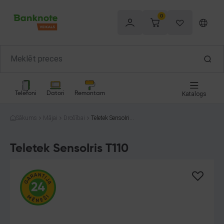
0
Telefoni
Datori
Remontam
Katalogs
Sākums
Mājai
Drošībai
Teletek SensoIris
T110
Teletek SensoIris T110