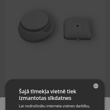
Šajā tīmekļa vietnē tiek
izmantotas sīkdatnes
LATVIAN
Lai nodrošinātu interneta vietnes darbību,
RUSSIAN