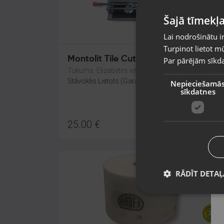
Šajā tīmekļa
Lai nodrošinātu i
Turpinot lietot mū
Montolit Tile Cutter
Par pārējām sīkda
Tukums, Elizabetes iela 6
Stāvoklis Lietots (Garantija 6 mēneši)
Nepieciešamā
sīkdatnes
25.00
€
RĀDĪT DETAĻ