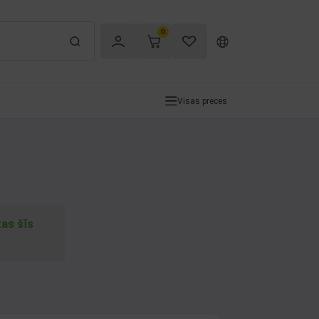
0
Visas preces
tas šīs