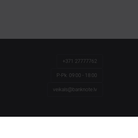
+371 27777762
P.-Pk. 09:00 - 18:00
veikals@banknote.lv
a