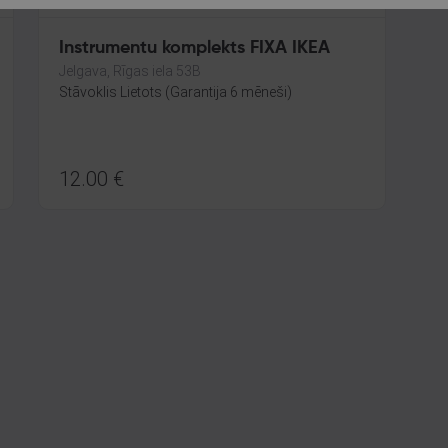
Instrumentu komplekts FIXA IKEA
Jelgava, Rīgas iela 53B
Stāvoklis Lietots (Garantija 6 mēneši)
12.00
€