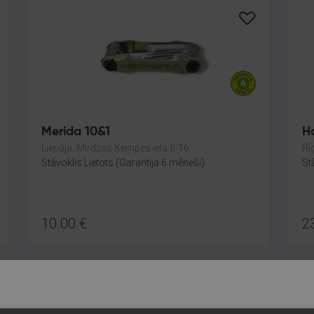
Merida 10&1
H
Liepāja, Mirdzas Ķempes iela 8-16
Rī
Stāvoklis Lietots (Garantija 6 mēneši)
St
10.00
€
2