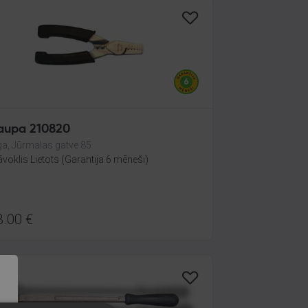
aupa 210820
ga, Jūrmalas gatve 85
āvoklis Lietots (Garantija 6 mēneši)
3.00
€