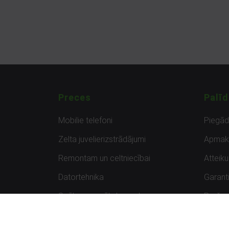
Preces
Palīd
Mobilie telefoni
Piegā
Zelta juvelierizstrādājumi
Apmak
Remontam un celtniecībai
Atteik
Datortehnika
Garanti
Spēles un spēļu konsoles
Preču 
Planšetdatori
Atsau