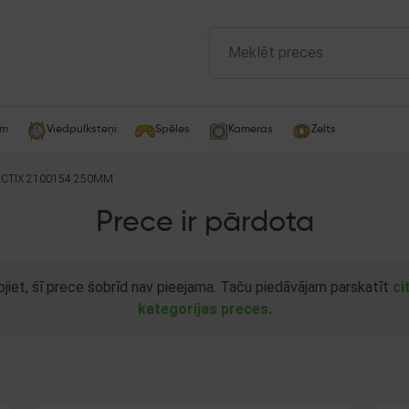
am
Viedpulksteņi
Spēles
Kameras
Zelts
CTIX 2100154 250MM
Prece ir pārdota
ojiet, šī prece šobrīd nav pieejama. Taču piedāvājam parskatīt
ci
kategorijas preces.