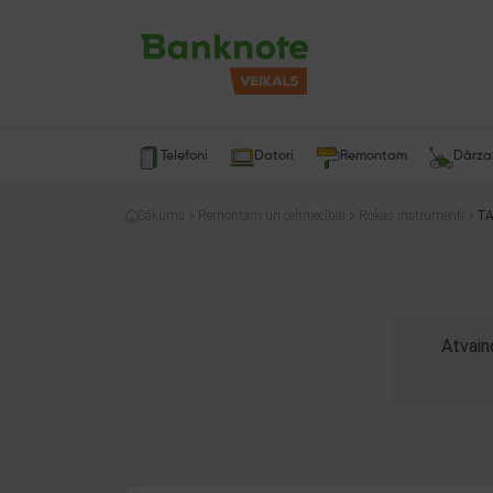
Telefoni
Datori
Remontam
Dārz
Sākums
Remontam un celtniecībai
Rokas instrumenti
TA
Atvain