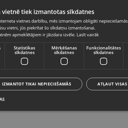
Pasūtījumi tiks piegādāti uz izvēlēto
 vietnē tiek izmantotas sīkdatnes
valsti
nterneta vietnes darbību, mēs izmantojam obligāti nepieciešamās
Vietnes saturs būs attēlots izvēlētajā valodā
su vietni, jūs piekrītat šo sīkdatņu izmantošanai.
Parkside Wire Brush Set PDRBS 4 A1
R
tnēm apmeklētājiem ir jāizdara izvēle.
Lasīt vairāk
Valsts
1
Ventspils, Kuldīgas iela 26
Rī
Stāvoklis Jauns (Garantija 24 mēneši)
s
Statistikas
Mērķēšanas
Funkcionalitātes
sīkdatnes
sīkdatnes
sīkdatnes
St
2
Valoda
18.00
€
N
Latviešu / Latvian
IZMANTOT TIKAI NEPIECIEŠAMĀS
ATĻAUT VISAS
AS
Saglabāt