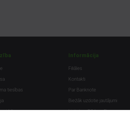
zība
Informācija
de
Filiāles
sa
Kontakti
uma tiesības
Par Banknote
ja
Biežāk uzdotie jautājumi
uzpirkšana
Lietots – Pārbaudīts
ksmes
Noteikumi un privātuma politik