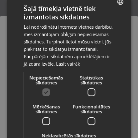
Šajā tīmekļa vietnē tiek
izmantotas sīkdatnes
LATVIAN
Dewalt DWD221
Lai nodrošinātu interneta vietnes darbību,
Krāslava, Tirgus iela 7
RUSSIAN
mēs izmantojam obligāti nepieciešamās
Stāvoklis Lietots (Garantija 6 mēneši)
LITHUANIAN
sīkdatnes. Turpinot lietot mūsu vietni, jūs
Pasūtījumi tiks piegādāti uz
piekrītat šo sīkdatņu izmantošanai.
izvēlēto valsti
75.00
€
89.00
€
Par pārējām sīkdatnēm apmeklētājiem ir
No
3.41
€
/mēn.
jāizdara izvēle.
Lasīt vairāk
Vietnes saturs būs attēlots izvēlētajā
valodā
Nepieciešamās
Statistikas
sīkdatnes
sīkdatnes
Valsts
Mērķēšanas
Funkcionalitātes
sīkdatnes
sīkdatnes
Valoda
Latviešu / Latvian
Neklasificētās sīkdatnes
Milwaukee M18 FPD