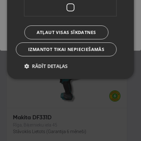
Liepāja, Krūmu iela 32
Stāvoklis Lietots (Garantija 6 mēneši)
Saglabāt
210.00
€
ATĻAUT VISAS SĪKDATNES
No
9.55
€
/mēn.
IZMANTOT TIKAI NEPIECIEŠAMĀS
RĀDĪT DETAĻAS
Makita DF331D
Rīga, Biķernieku iela 45
Stāvoklis Lietots (Garantija 6 mēneši)