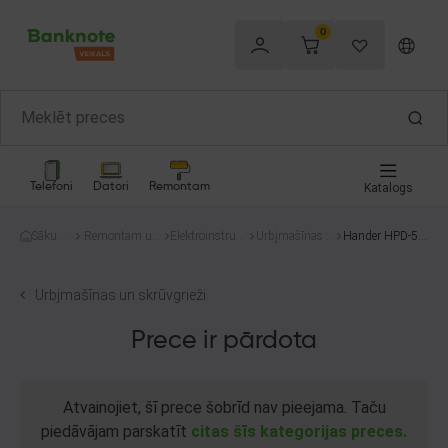
0
Telefoni
Datori
Remontam
Katalogs
Sākum
Remontam un
Elektroinstru
Urbjmašīnas u
Hander HPD-50
s
celtniecībai
menti
n skrūvgrieži
1
Urbjmašīnas un skrūvgrieži
Prece ir pārdota
Atvainojiet, šī prece šobrīd nav pieejama. Taču
piedāvājam parskatīt
citas šīs kategorijas preces.