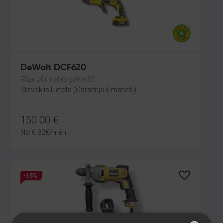
DeWalt DCF620
Rīga, Jūrmalas gatve 85
Stāvoklis Lietots (Garantija 6 mēneši)
150.00
€
No
6.82
€
/mēn.
-15%