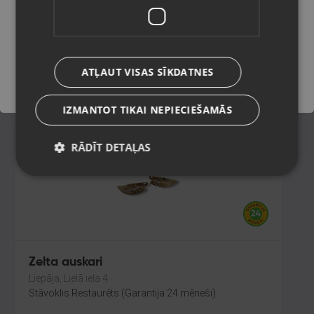
Liepāja, Mirdzas Ķempes iela 8-16
Stāvoklis Restaurēts (Garantija 24 mēneši)
Saglabāt
258.00
€
ATĻAUT VISAS SĪKDATNES
No
11.73
€
/mēn.
IZMANTOT TIKAI NEPIECIEŠAMĀS
RĀDĪT DETAĻAS
Zelta auskari
Liepāja, Lielā iela 4
Stāvoklis Restaurēts (Garantija 24 mēneši)