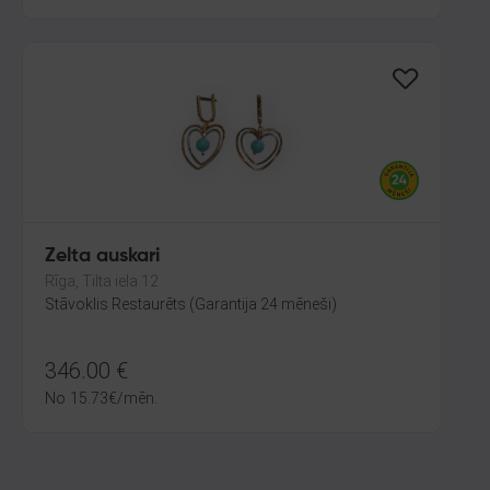
Zelta auskari
Rīga, Tilta iela 12
Stāvoklis Restaurēts (Garantija 24 mēneši)
346.00
€
No
15.73
€
/mēn.