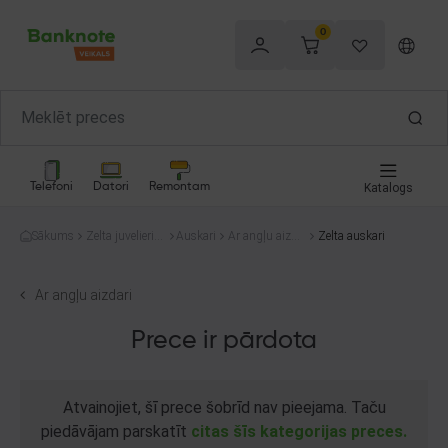
0
Telefoni
Datori
Remontam
Katalogs
Sākums
Zelta juvelierizs
Auskari
Ar angļu aizda
Zelta auskari
trādājumi
ri
Ar angļu aizdari
Prece ir pārdota
Atvainojiet, šī prece šobrīd nav pieejama. Taču
piedāvājam parskatīt
citas šīs kategorijas preces.