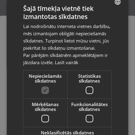
Šajā tīmekļa vietnē tiek
izmantotas sīkdatnes
LATVIAN
Zelta auskari
Lai nodrošinātu interneta vietnes darbību,
Rīga, Kurzemes prospekts 59a
RUSSIAN
mēs izmantojam obligāti nepieciešamās
Stāvoklis Restaurēts (Garantija 24 mēneši)
LITHUANIAN
sīkdatnes. Turpinot lietot mūsu vietni, jūs
Pasūtījumi tiks piegādāti uz
piekrītat šo sīkdatņu izmantošanai.
izvēlēto valsti
294.00
€
Par pārējām sīkdatnēm apmeklētājiem ir
No
13.37
€
/mēn.
jāizdara izvēle.
Lasīt vairāk
Vietnes saturs būs attēlots izvēlētajā
valodā
Nepieciešamās
Statistikas
sīkdatnes
sīkdatnes
Valsts
Mērķēšanas
Funkcionalitātes
sīkdatnes
sīkdatnes
Valoda
Latviešu / Latvian
Neklasificētās sīkdatnes
Zelta Auskaru pāris