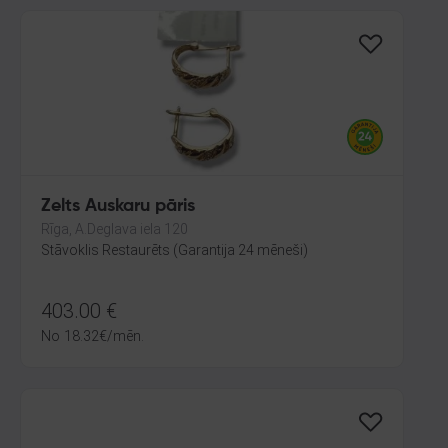
Zelts Auskaru pāris
Rīga, A.Deglava iela 120
Stāvoklis Restaurēts (Garantija 24 mēneši)
403.00
€
No
18.32
€
/mēn.