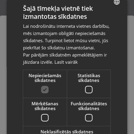
Šajā tīmekļa vietnē tiek
izmantotas sīkdatnes
LATVIAN
Zelta krusts
Lai nodrošinātu interneta vietnes darbību,
Rīga, Centrāltirgus iela 3
RUSSIAN
mēs izmantojam obligāti nepieciešamās
Stāvoklis Restaurēts (Garantija 24 mēneši)
LITHUANIAN
sīkdatnes. Turpinot lietot mūsu vietni, jūs
Pasūtījumi tiks piegādāti uz
piekrītat šo sīkdatņu izmantošanai.
izvēlēto valsti
63.00
€
Par pārējām sīkdatnēm apmeklētājiem ir
No
2.86
€
/mēn.
jāizdara izvēle.
Lasīt vairāk
Vietnes saturs būs attēlots izvēlētajā
valodā
Nepieciešamās
Statistikas
sīkdatnes
sīkdatnes
Valsts
Mērķēšanas
Funkcionalitātes
sīkdatnes
sīkdatnes
Valoda
Latviešu / Latvian
Neklasificētās sīkdatnes
Zelta Krusts