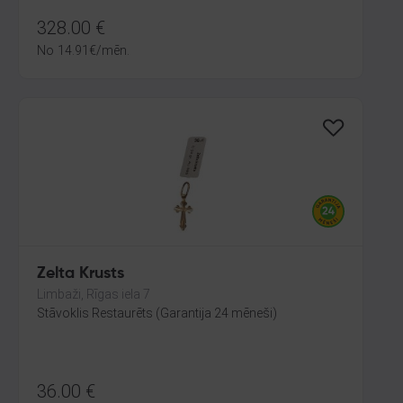
328.00
€
No
14.91
€
/mēn.
Zelta Krusts
Limbaži, Rīgas iela 7
Stāvoklis Restaurēts (Garantija 24 mēneši)
36.00
€