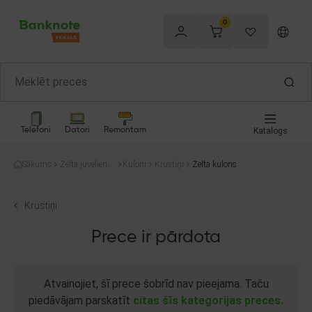
0
Telefoni
Datori
Remontam
Katalogs
Sākums
Zelta juvelierizs
Kuloni
Krustiņi
Zelta kulons
trādājumi
Krustiņi
Prece ir pārdota
Atvainojiet, šī prece šobrīd nav pieejama. Taču
piedāvājam parskatīt
citas šīs kategorijas preces.