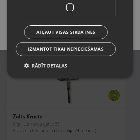
Liepāja, Mirdzas Ķempes iela 8-16
Stāvoklis Restaurēts (Garantija 24 mēneši)
Saglabāt
100.00
€
ATĻAUT VISAS SĪKDATNES
No
4.55
€
/mēn.
IZMANTOT TIKAI NEPIECIEŠAMĀS
RĀDĪT DETAĻAS
Zelts Krusts
Rīga, Jūrmalas gatve 85
Stāvoklis Restaurēts (Garantija 24 mēneši)