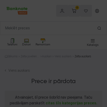
0
Telefoni
Datori
Remontam
Katalogs
Sākums
Zelta juvelierizs
Auskari
Viens auskars
Zelta auskars
trādājumi
Viens auskars
Prece ir pārdota
Atvainojiet, šī prece šobrīd nav pieejama. Taču
piedāvājam parskatīt
citas šīs kategorijas preces.