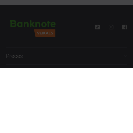
Preces
Palīdzība
Informācija
+371 27777762
P.-Pk. 09:00 - 18:00