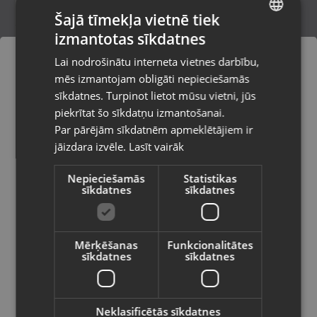
Šajā tīmekļa vietnē tiek
izmantotas sīkdatnes
LATVIAN
Viens auskars
Lai nodrošinātu interneta vietnes darbību,
Rīga, Nīcgales iela 2b
RUSSIAN
mēs izmantojam obligāti nepieciešamās
Stāvoklis Restaurēts (Garantija 24 mēneši)
LITHUANIAN
sīkdatnes. Turpinot lietot mūsu vietni, jūs
Pasūtījumi tiks piegādāti uz
piekrītat šo sīkdatņu izmantošanai.
izvēlēto valsti
131.00
€
Par pārējām sīkdatnēm apmeklētājiem ir
No
5.96
€
/mēn.
jāizdara izvēle.
Lasīt vairāk
Vietnes saturs būs attēlots izvēlētajā
valodā
Nepieciešamās
Statistikas
sīkdatnes
sīkdatnes
Valsts
Mērķēšanas
Funkcionalitātes
sīkdatnes
sīkdatnes
Valoda
Latviešu / Latvian
Neklasificētās sīkdatnes
Zelta auskars