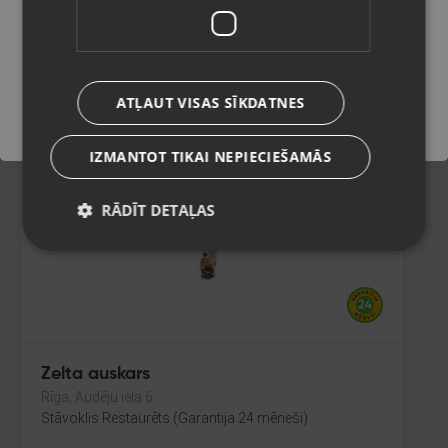
Rīga, Jūrmalas gatve 30
Stāvoklis Restaurēts (Garantija 24 mēneši)
Saglabāt
103.00
€
ATĻAUT VISAS SĪKDATNES
No
4.68
€
/mēn.
IZMANTOT TIKAI NEPIECIEŠAMĀS
RĀDĪT DETAĻAS
Zelta auskars
Rīga, Audēju iela 6
Stāvoklis Restaurēts (Garantija 24 mēneši)