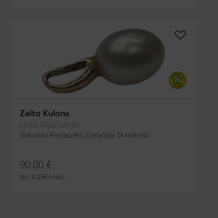
Zelta Kulons
Līvāni, Rīgas iela 85
Stāvoklis Restaurēts (Garantija 24 mēneši)
90.00
€
No
4.09
€
/mēn.