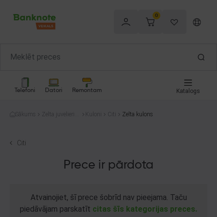
0
Telefoni
Datori
Remontam
Katalogs
Sākums
Zelta juvelierizs
Kuloni
Citi
Zelta kulons
trādājumi
Citi
Prece ir pārdota
Atvainojiet, šī prece šobrīd nav pieejama. Taču
piedāvājam parskatīt
citas šīs kategorijas preces.