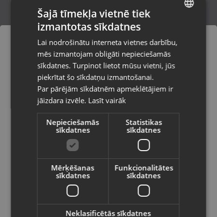
Šajā tīmekļa vietnē tiek
izmantotas sīkdatnes
LATVIAN
Zelts Kulons
Lai nodrošinātu interneta vietnes darbību,
Rīga, Audēju iela 6
RUSSIAN
mēs izmantojam obligāti nepieciešamās
Stāvoklis Restaurēts (Garantija 24 mēneši)
LITHUANIAN
sīkdatnes. Turpinot lietot mūsu vietni, jūs
Pasūtījumi tiks piegādāti uz
piekrītat šo sīkdatņu izmantošanai.
izvēlēto valsti
565.00
€
Par pārējām sīkdatnēm apmeklētājiem ir
No
25.69
€
/mēn.
jāizdara izvēle.
Lasīt vairāk
Vietnes saturs būs attēlots izvēlētajā
valodā
Nepieciešamās
Statistikas
sīkdatnes
sīkdatnes
Valsts
Mērķēšanas
Funkcionalitātes
sīkdatnes
sīkdatnes
Valoda
Latviešu / Latvian
Neklasificētās sīkdatnes
Zelta Kulons