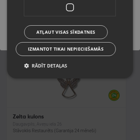
Rīga, A.Deglava iela 67
Stāvoklis Restaurēts (Garantija 24 mēneši)
Saglabāt
ATĻAUT VISAS SĪKDATNES
1650.00
€
IZMANTOT TIKAI NEPIECIEŠAMĀS
RĀDĪT DETAĻAS
Zelta kulons
Daugavpils, Aveņu iela 26
Stāvoklis Restaurēts (Garantija 24 mēneši)