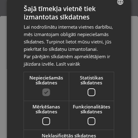
Šajā tīmekļa vietnē tiek
izmantotas sīkdatnes
LATVIAN
Zelta kulons
Lai nodrošinātu interneta vietnes darbību,
Rīga, Katoļu iela 7
RUSSIAN
mēs izmantojam obligāti nepieciešamās
Stāvoklis Restaurēts (Garantija 24 mēneši)
LITHUANIAN
sīkdatnes. Turpinot lietot mūsu vietni, jūs
Pasūtījumi tiks piegādāti uz
piekrītat šo sīkdatņu izmantošanai.
izvēlēto valsti
61.00
€
Par pārējām sīkdatnēm apmeklētājiem ir
No
2.77
€
/mēn.
jāizdara izvēle.
Lasīt vairāk
Vietnes saturs būs attēlots izvēlētajā
valodā
Nepieciešamās
Statistikas
sīkdatnes
sīkdatnes
Valsts
Mērķēšanas
Funkcionalitātes
sīkdatnes
sīkdatnes
Valoda
Latviešu / Latvian
Neklasificētās sīkdatnes
Zelta kulons