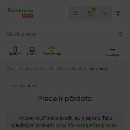
0
Telefoni
Datori
Remontam
Katalogs
Sākums
Zelta juvelierizs
Kuloni
Zodiaka zīmes
Zelta kulons
trādājumi
Zodiaka zīmes
Prece ir pārdota
Atvainojiet, šī prece šobrīd nav pieejama. Taču
piedāvājam parskatīt
citas šīs kategorijas preces.