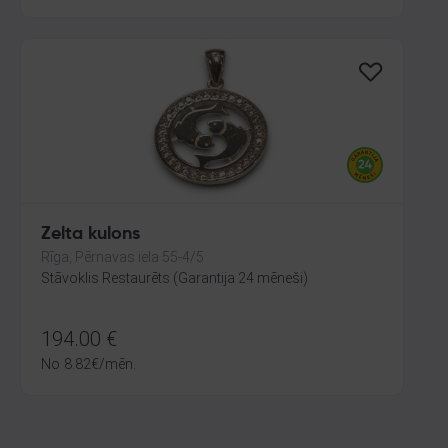
Zelta kulons
Rīga, Pērnavas iela 55-4/5
Stāvoklis Restaurēts (Garantija 24 mēneši)
194.00
€
No
8.82
€
/mēn.