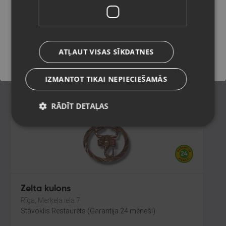
Liepāja, Lielā iela 4
Stāvoklis Restaurēts (Garantija 24 mēneši)
Saglabāt
187.00
€
ATĻAUT VISAS SĪKDATNES
No
8.50
€
/mēn.
IZMANTOT TIKAI NEPIECIEŠAMĀS
RĀDĪT DETAĻAS
Zelta kulons
Rīga, Merķeļa iela 7
Stāvoklis Restaurēts (Garantija 24 mēneši)