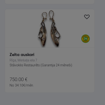
Zelta auskari
Rīga, Merķeļa iela 7
Stāvoklis Restaurēts (Garantija 24 mēneši)
750.00
€
No
34.10
€
/mēn.