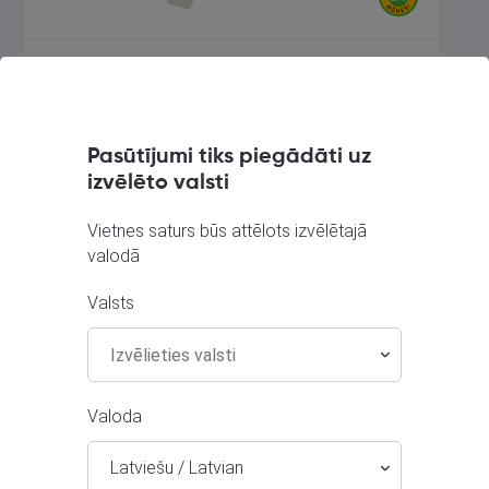
Zelta auskari
Rīga, Melīdas iela 11
Stāvoklis Restaurēts (Garantija 24 mēneši)
Pasūtījumi tiks piegādāti uz
izvēlēto valsti
441.00
€
No
20.05
€
/mēn.
Vietnes saturs būs attēlots izvēlētajā
valodā
Valsts
Valoda
Latviešu / Latvian
Zelta auskari