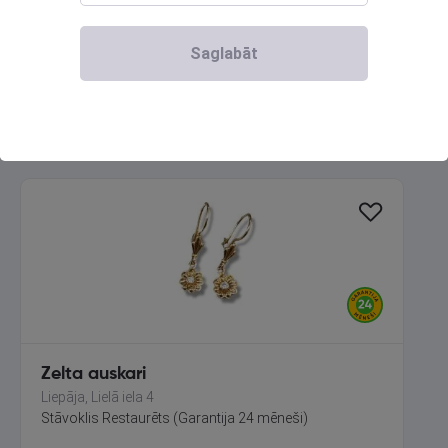
Liepāja, Lielā iela 4
Stāvoklis Restaurēts (Garantija 24 mēneši)
Saglabāt
583.00
€
No
26.50
€
/mēn.
Zelta auskari
Liepāja, Lielā iela 4
Stāvoklis Restaurēts (Garantija 24 mēneši)