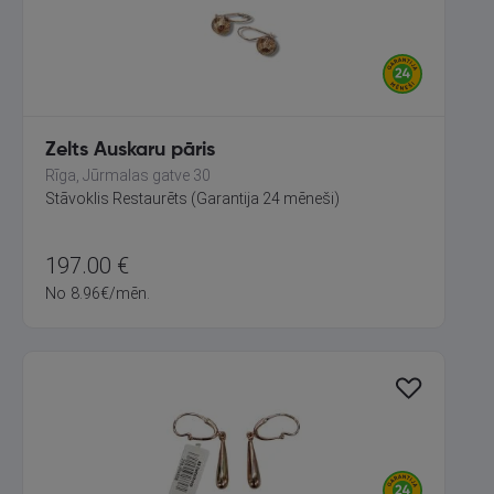
Zelts Auskaru pāris
Rīga, Jūrmalas gatve 30
Stāvoklis Restaurēts (Garantija 24 mēneši)
197.00
€
No
8.96
€
/mēn.