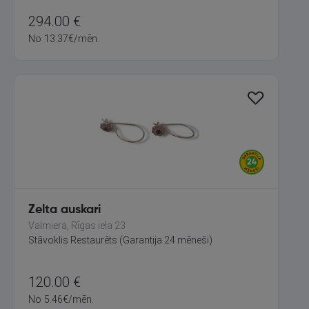
294.00
€
No
13.37
€
/mēn.
Zelta auskari
Valmiera, Rīgas iela 23
Stāvoklis Restaurēts (Garantija 24 mēneši)
120.00
€
No
5.46
€
/mēn.