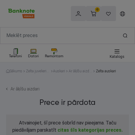
0
Telefoni
Datori
Remontam
Katalogs
Sākums
Zelta juvelierizs
Auskari
Ar āķīšu aizdar
Zelta auskari
trādājumi
i
Ar āķīšu aizdari
Prece ir pārdota
Atvainojiet, šī prece šobrīd nav pieejama. Taču
piedāvājam parskatīt
citas šīs kategorijas preces.