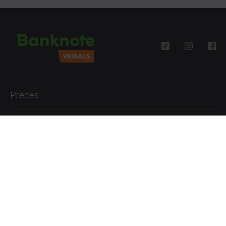
Preces
Palīdzība
Informācija
+371 27777762
P.-Pk. 09:00 - 18:00