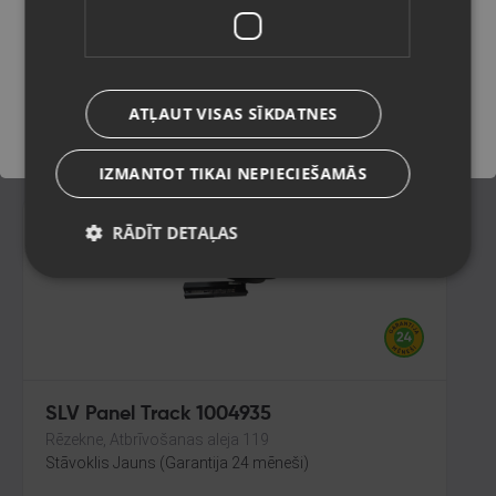
Liepāja, Lielā iela 4
Stāvoklis Lietots (Garantija 6 mēneši)
Saglabāt
ATĻAUT VISAS SĪKDATNES
12.00
€
IZMANTOT TIKAI NEPIECIEŠAMĀS
RĀDĪT DETAĻAS
SLV Panel Track 1004935
Rēzekne, Atbrīvošanas aleja 119
Stāvoklis Jauns (Garantija 24 mēneši)