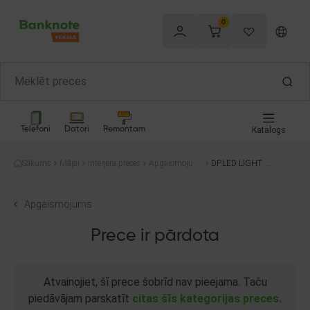
0
Telefoni
Datori
Remontam
Katalogs
Sākums
Mājai
Interjera preces
Apgaismojum
DP.LED LIGHT D
s
P-7151
Apgaismojums
Prece ir pārdota
Atvainojiet, šī prece šobrīd nav pieejama. Taču
piedāvājam parskatīt
citas šīs kategorijas preces.