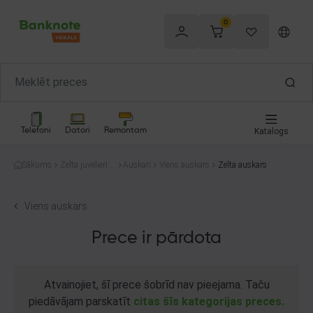
0
Telefoni
Datori
Remontam
Katalogs
Sākums
Zelta juvelierizs
Auskari
Viens auskars
Zelta auskars
trādājumi
Viens auskars
Prece ir pārdota
Atvainojiet, šī prece šobrīd nav pieejama. Taču
piedāvājam parskatīt
citas šīs kategorijas preces.