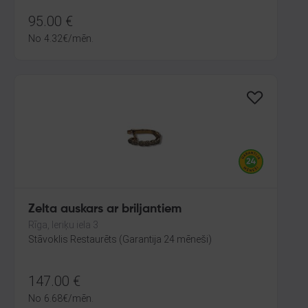
95.00
€
No
4.32
€
/mēn.
Zelta auskars ar briljantiem
Rīga, Ieriķu iela 3
Stāvoklis Restaurēts (Garantija 24 mēneši)
147.00
€
No
6.68
€
/mēn.