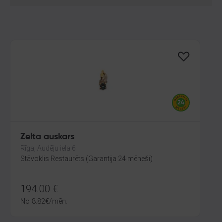
Zelta auskars
Rīga, Audēju iela 6
Stāvoklis Restaurēts (Garantija 24 mēneši)
194.00
€
No
8.82
€
/mēn.