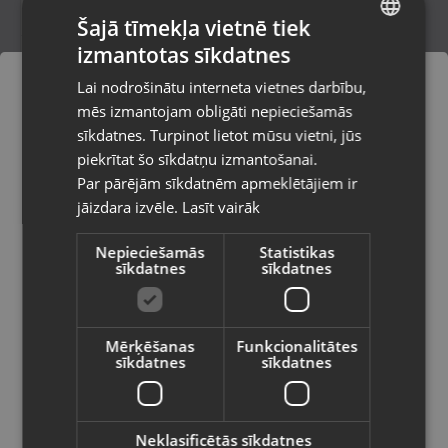
Šajā tīmekļa vietnē tiek
izmantotas sīkdatnes
LATVIAN
JBL Charge 5
Lai nodrošinātu interneta vietnes darbību,
Valka, Raiņa iela 12 k-601
RUSSIAN
mēs izmantojam obligāti nepieciešamās
Stāvoklis Lietots (Garantija 6 mēneši)
LITHUANIAN
sīkdatnes. Turpinot lietot mūsu vietni, jūs
Pasūtījumi tiks piegādāti uz
piekrītat šo sīkdatņu izmantošanai.
izvēlēto valsti
75.00
€
Par pārējām sīkdatnēm apmeklētājiem ir
No
3.41
€
/mēn.
jāizdara izvēle.
Lasīt vairāk
Vietnes saturs būs attēlots izvēlētajā
valodā
Nepieciešamās
Statistikas
sīkdatnes
sīkdatnes
Valsts
Jaunums!
Mērķēšanas
Funkcionalitātes
sīkdatnes
sīkdatnes
Valoda
Latviešu / Latvian
Neklasificētās sīkdatnes
Libratone Zipp Mini