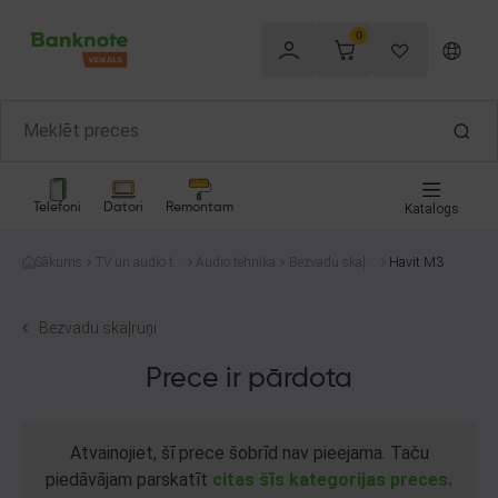
0
Telefoni
Datori
Remontam
Katalogs
Sākums
TV un audio te
Audio tehnika
Bezvadu skaļr
Havit M3
hnika
uņi
Bezvadu skaļruņi
Prece ir pārdota
Atvainojiet, šī prece šobrīd nav pieejama. Taču
piedāvājam parskatīt
citas šīs kategorijas preces.