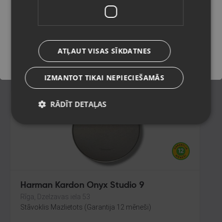
Liepāja, Tirgoņu iela 25
Stāvoklis Ilgstoši lietots (Garantija 14 dienas)
Saglabāt
55.00
€
ATĻAUT VISAS SĪKDATNES
No
2.50
€
/mēn.
IZMANTOT TIKAI NEPIECIEŠAMĀS
RĀDĪT DETAĻAS
Harman Kardon Onyx Studio 9
Rīga, Dzelzavas iela 53
Stāvoklis Mazlietots (Garantija 12 mēneši)