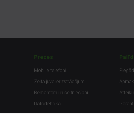
Preces
Palīd
Mobilie telefoni
Piegā
Zelta juvelierizstrādājumi
Apmak
Remontam un celtniecībai
Atteik
Datortehnika
Garanti
Spēles un spēļu konsoles
Preču 
Planšetdatori
Atsau