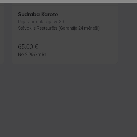
Sudraba Karote
Rīga, Jūrmalas gatve 30
Stāvoklis Restaurēts (Garantija 24 mēneši)
65.00
€
No
2.96
€
/mēn.