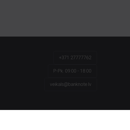
+371 27777762
P.-Pk. 09:00 - 18:00
veikals@banknote.lv
a