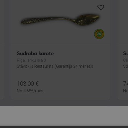
Sudraba karote
S
Rīga, Ieriķu iela 3
Cē
Stāvoklis Restaurēts (Garantija 24 mēneši)
St
103.00
€
7
No
4.68
€
/mēn.
N