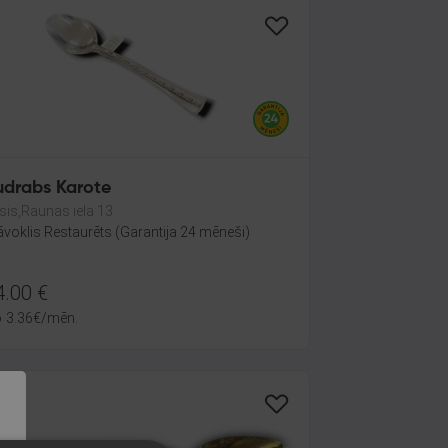
udrabs Karote
sis,Raunas iela 13
āvoklis Restaurēts (Garantija 24 mēneši)
4.00
€
o
3.36
€
/mēn.