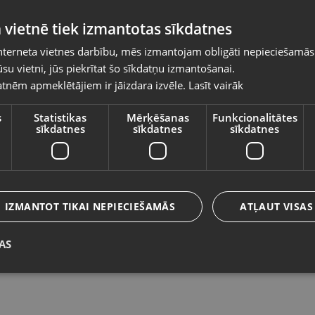
Pasūtījumi tiks piegādāti uz izvēlēto
 vietnē tiek izmantotas sīkdatnes
valsti
nterneta vietnes darbību, mēs izmantojam obligāti nepieciešamās
Vietnes saturs būs attēlots izvēlētajā valodā
su vietni, jūs piekrītat šo sīkdatņu izmantošanai.
Sudraba karote
S
tnēm apmeklētājiem ir jāizdara izvēle.
Lasīt vairāk
Valsts
Rīga, Dižozolu iela 11
Rīg
Stāvoklis Restaurēts (Garantija 24 mēneši)
St
s
Statistikas
Mērķēšanas
Funkcionalitātes
sīkdatnes
sīkdatnes
sīkdatnes
285.00
€
1
Valoda
No
12.96
€
/mēn.
N
Latviešu / Latvian
IZMANTOT TIKAI NEPIECIEŠAMĀS
ATĻAUT VISAS
AS
Saglabāt