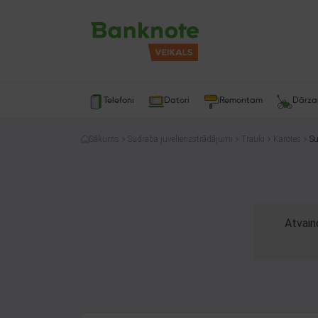
Telefoni
Datori
Remontam
Dārz
Sākums
Sudraba juvelierizstrādājumi
Trauki
Karotes
Su
Atvain