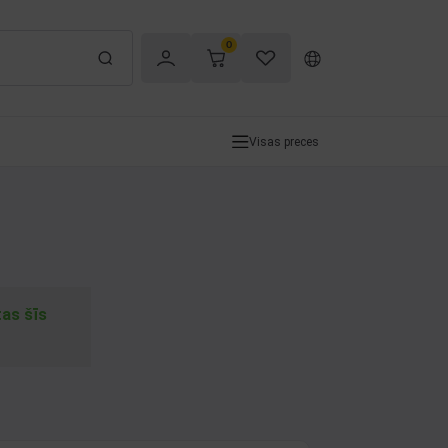
0
Visas preces
tas šīs