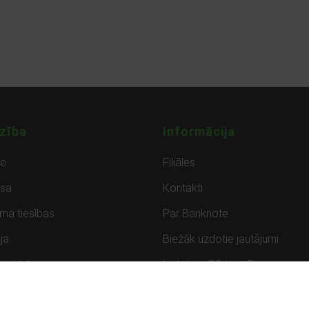
zība
Informācija
de
Filiāles
sa
Kontakti
uma tiesības
Par Banknote
ja
Biežāk uzdotie jautājumi
uzpirkšana
Lietots – Pārbaudīts
ksmes
Noteikumi un privātuma politik