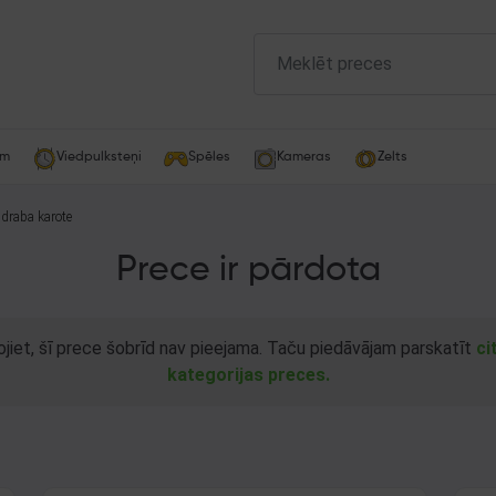
am
Viedpulksteņi
Spēles
Kameras
Zelts
draba karote
Prece ir pārdota
ojiet, šī prece šobrīd nav pieejama. Taču piedāvājam parskatīt
ci
kategorijas preces.