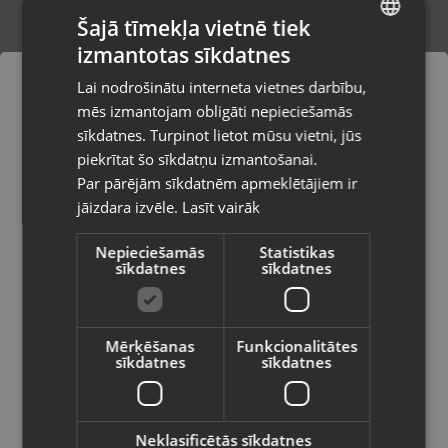
Šajā tīmekļa vietnē tiek
izmantotas sīkdatnes
LATVIAN
Samsung Galaxy S23 FE (S711B/DS)
Lai nodrošinātu interneta vietnes darbību,
256GB 8GB RAM
RUSSIAN
mēs izmantojam obligāti nepieciešamās
Rīga, Jūrmalas gatve 85
LITHUANIAN
Stāvoklis Lietots (Garantija 6 mēneši)
sīkdatnes. Turpinot lietot mūsu vietni, jūs
Pasūtījumi tiks piegādāti uz
piekrītat šo sīkdatņu izmantošanai.
izvēlēto valsti
260.00
€
Par pārējām sīkdatnēm apmeklētājiem ir
No
11.82
€
/mēn.
jāizdara izvēle.
Lasīt vairāk
Vietnes saturs būs attēlots izvēlētajā
valodā
Nepieciešamās
Statistikas
sīkdatnes
sīkdatnes
Valsts
Mērķēšanas
Funkcionalitātes
sīkdatnes
sīkdatnes
Valoda
Latviešu / Latvian
Neklasificētās sīkdatnes
Samsung Galaxy A26 5G (SM-A266B)