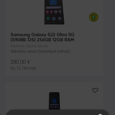
Samsung Galaxy S22 Ultra 5G
(S908B/DS) 256GB 12GB RAM
Madona, Saules iela 6a
Stāvoklis Lietots (Garantija 6 mēneši)
280.00
€
No
12.73
€
/mēn.