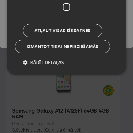
128GB
Smiltene, Baznīcas laukums 4
Saglabāt
Stāvoklis Lietots (Garantija 6 mēneši)
120.00
€
ATĻAUT VISAS SĪKDATNES
No
5.46
€
/mēn.
IZMANTOT TIKAI NEPIECIEŠAMĀS
RĀDĪT DETAĻAS
Samsung Galaxy A12 (A125F) 64GB 4GB
RAM
Rīga, Jūrmalas gatve 30
Stāvoklis Lietots (Garantija 6 mēneši)