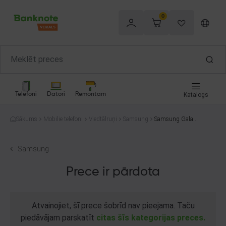
0
Telefoni
Datori
Remontam
Katalogs
Sākums
Mobilie telefoni
Viedtālruņi
Samsung
Samsung Galaxy
A33 5G (A336B/
DSN) 128GB
Samsung
Prece ir pārdota
Atvainojiet, šī prece šobrīd nav pieejama. Taču
piedāvājam parskatīt
citas šīs kategorijas preces.