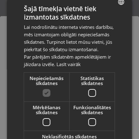
Šajā tīmekļa vietnē tiek
izmantotas sīkdatnes
LATVIAN
Zelta gredzens
Lai nodrošinātu interneta vietnes darbību,
Liepāja, Lielā iela 4
RUSSIAN
mēs izmantojam obligāti nepieciešamās
Stāvoklis Restaurēts (Garantija 24 mēneši)
LITHUANIAN
sīkdatnes. Turpinot lietot mūsu vietni, jūs
Pasūtījumi tiks piegādāti uz
piekrītat šo sīkdatņu izmantošanai.
izvēlēto valsti
192.00
€
Par pārējām sīkdatnēm apmeklētājiem ir
No
8.73
€
/mēn.
jāizdara izvēle.
Lasīt vairāk
Vietnes saturs būs attēlots izvēlētajā
valodā
Nepieciešamās
Statistikas
sīkdatnes
sīkdatnes
Valsts
Mērķēšanas
Funkcionalitātes
sīkdatnes
sīkdatnes
Valoda
Latviešu / Latvian
Neklasificētās sīkdatnes
Zelta gredzens