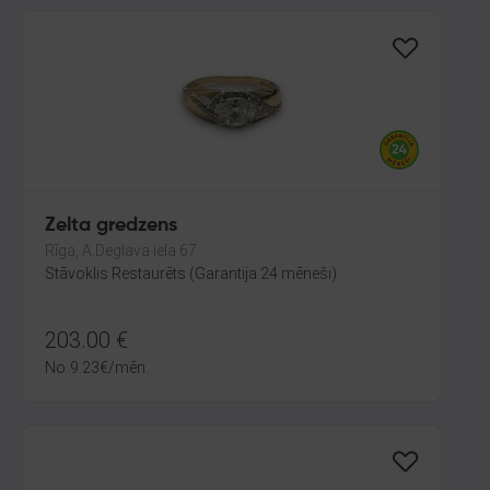
Zelta gredzens
Rīga, A.Deglava iela 67
Stāvoklis Restaurēts (Garantija 24 mēneši)
203.00
€
No
9.23
€
/mēn.