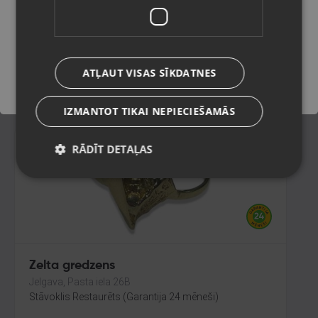
Liepāja, Lielā iela 4
Stāvoklis Restaurēts (Garantija 24 mēneši)
Saglabāt
376.00
€
ATĻAUT VISAS SĪKDATNES
No
17.09
€
/mēn.
IZMANTOT TIKAI NEPIECIEŠAMĀS
RĀDĪT DETAĻAS
Zelta gredzens
Jelgava, Pasta iela 26B
Stāvoklis Restaurēts (Garantija 24 mēneši)