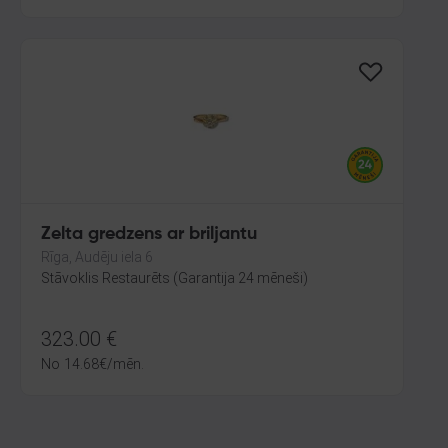
Zelta gredzens ar briljantu
Rīga, Audēju iela 6
Stāvoklis Restaurēts (Garantija 24 mēneši)
323.00
€
No
14.68
€
/mēn.