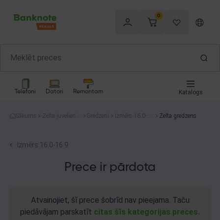
0
Telefoni
Datori
Remontam
Katalogs
Sākums
Zelta juvelierizs
Gredzeni
Izmērs 16.0-1
Zelta gredzens
trādājumi
6.9
Izmērs 16.0-16.9
Prece ir pārdota
Atvainojiet, šī prece šobrīd nav pieejama. Taču
piedāvājam parskatīt
citas šīs kategorijas preces.