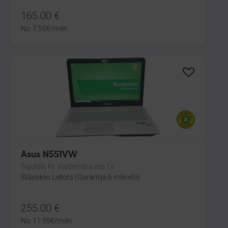
165.00
€
No
7.50
€
/mēn.
Asus N551VW
Sigulda, Kr. Valdemāra iela 1a
Stāvoklis Lietots (Garantija 6 mēneši)
255.00
€
No
11.59
€
/mēn.