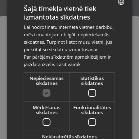
Šajā tīmekļa vietnē tiek
izmantotas sīkdatnes
LATVIAN
Asus VivaBook 16X X1603ZA
Lai nodrošinātu interneta vietnes darbību,
Rīga, Prūšu iela 21
RUSSIAN
mēs izmantojam obligāti nepieciešamās
Stāvoklis Lietots (Garantija 6 mēneši)
LITHUANIAN
sīkdatnes. Turpinot lietot mūsu vietni, jūs
Pasūtījumi tiks piegādāti uz
piekrītat šo sīkdatņu izmantošanai.
izvēlēto valsti
340.00
€
Par pārējām sīkdatnēm apmeklētājiem ir
No
15.46
€
/mēn.
jāizdara izvēle.
Lasīt vairāk
Vietnes saturs būs attēlots izvēlētajā
valodā
Nepieciešamās
Statistikas
sīkdatnes
sīkdatnes
Valsts
Mērķēšanas
Funkcionalitātes
sīkdatnes
sīkdatnes
Valoda
Latviešu / Latvian
Neklasificētās sīkdatnes
Asus Vivobook Go E1504FA