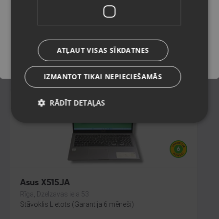
Ādaži, Gaujas iela 11
Stāvoklis Mazlietots (Garantija 12 mēneši)
Saglabāt
270.00
€
ATĻAUT VISAS SĪKDATNES
No
12.27
€
/mēn.
IZMANTOT TIKAI NEPIECIEŠAMĀS
RĀDĪT DETAĻAS
Asus X515JA
Rīga, Dzelzavas iela 53
Stāvoklis Lietots (Garantija 6 mēneši)