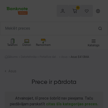
0
Telefoni
Datori
Remontam
Katalogs
Sākums
Datortehnika
Portatīvie dator
Asus
Asus E410MA
i
Asus
Prece ir pārdota
Atvainojiet, šī prece šobrīd nav pieejama. Taču
piedāvājam parskatīt
citas šīs kategorijas preces.