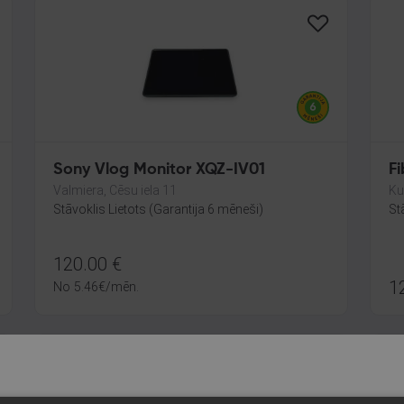
Sony Vlog Monitor XQZ-IV01
F
Valmiera, Cēsu iela 11
Ku
Stāvoklis Lietots (Garantija 6 mēneši)
St
120.00
€
1
No
5.46
€
/mēn.