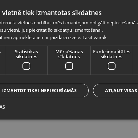
Pasūtījumi tiks piegādāti uz izvēlēto
 vietnē tiek izmantotas sīkdatnes
valsti
nterneta vietnes darbību, mēs izmantojam obligāti nepieciešamās
Vietnes saturs būs attēlots izvēlētajā valodā
su vietni, jūs piekrītat šo sīkdatņu izmantošanai.
Fibrum Pro
Fr
tnēm apmeklētājiem ir jāizdara izvēle.
Lasīt vairāk
Valsts
Rīga, Prūšu iela 21
Rī
Stāvoklis Jauns (Garantija 24 mēneši)
St
s
Statistikas
Mērķēšanas
Funkcionalitātes
sīkdatnes
sīkdatnes
sīkdatnes
Valoda
12.00
€
7
Latviešu / Latvian
IZMANTOT TIKAI NEPIECIEŠAMĀS
ATĻAUT VISAS
AS
Saglabāt