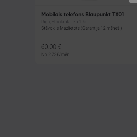
Mobilais telefons Blaupunkt TX01
Rīga, Hipokrāta iela 19a
Stāvoklis Mazlietots (Garantija 12 mēneši)
60.00
€
No
2.73
€
/mēn.