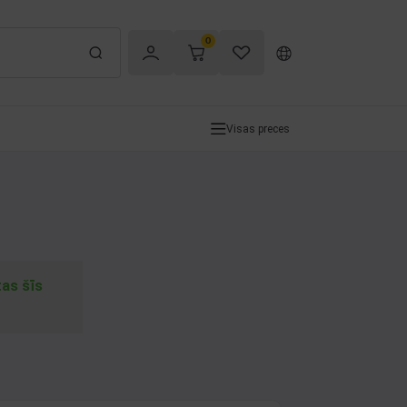
0
Visas preces
tas šīs