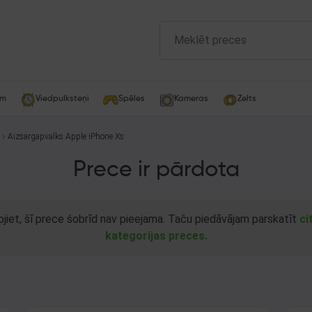
am
Viedpulksteņi
Spēles
Kameras
Zelts
Aizsargapvalks Apple iPhone Xs
Prece ir pārdota
ojiet, šī prece šobrīd nav pieejama. Taču piedāvājam parskatīt
ci
kategorijas preces.