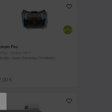
ibrum Pro
ldīga, Liepājas iela 9
āvoklis Jauns (Garantija 24 mēneši)
2.00
€