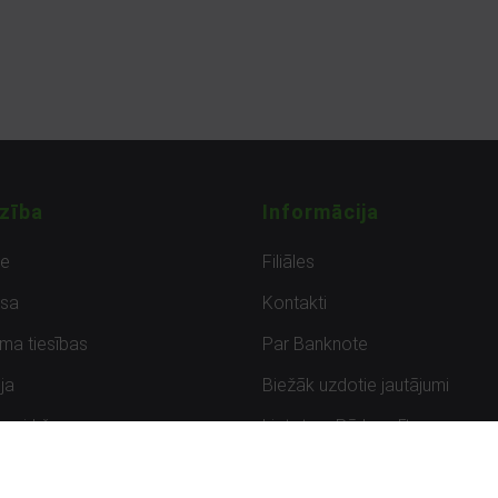
zība
Informācija
de
Filiāles
sa
Kontakti
uma tiesības
Par Banknote
ja
Biežāk uzdotie jautājumi
uzpirkšana
Lietots – Pārbaudīts
ksmes
Noteikumi un privātuma politik