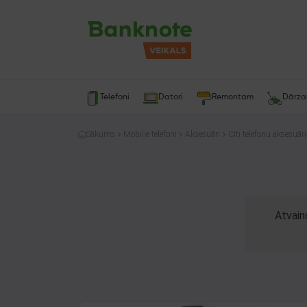
Telefoni
Datori
Remontam
Dārz
Sākums
Mobilie telefoni
Aksesuāri
Citi telefonu aksesuāri
Atvain