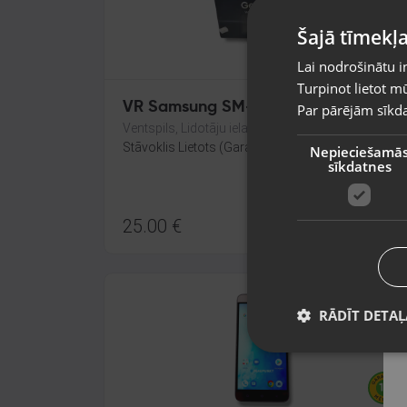
Šajā tīmekļa
Lai nodrošinātu i
Turpinot lietot mū
VR Samsung SM-R324
Par pārējām sīkda
Ventspils, Lidotāju iela 24-37
Stāvoklis Lietots (Garantija 6 mēneši)
Nepieciešamā
sīkdatnes
25.00
€
RĀDĪT DETAĻ