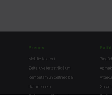
Preces
Palīd
Mobilie telefoni
Piegā
Zelta juvelierizstrādājumi
Apmak
Remontam un celtniecībai
Atteik
Datortehnika
Garanti
Spēles un spēļu konsoles
Preču 
Planšetdatori
Atsau