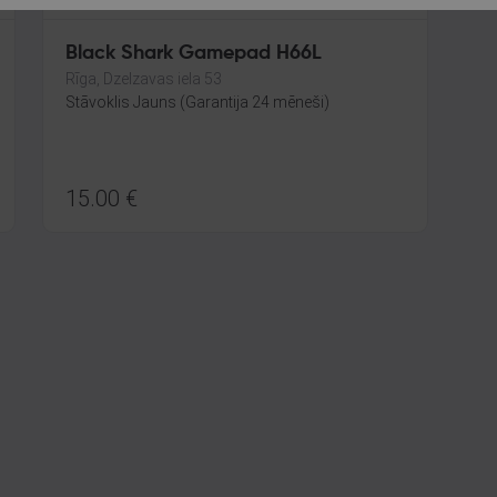
Black Shark Gamepad H66L
Rīga, Dzelzavas iela 53
Stāvoklis Jauns (Garantija 24 mēneši)
15.00
€