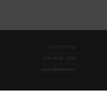
+371 27777762
P.-Pk. 09:00 - 18:00
veikals@banknote.lv
a