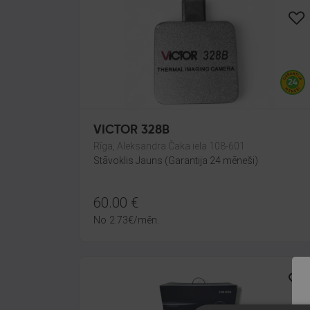
VICTOR 328B
Rīga, Aleksandra Čaka iela 108-601
Stāvoklis Jauns (Garantija 24 mēneši)
60.00
€
No
2.73
€
/mēn.