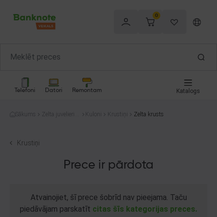
0
Telefoni
Datori
Remontam
Katalogs
Sākums
Zelta juvelierizs
Kuloni
Krustiņi
Zelta krusts
trādājumi
Krustiņi
Prece ir pārdota
Atvainojiet, šī prece šobrīd nav pieejama. Taču
piedāvājam parskatīt
citas šīs kategorijas preces.