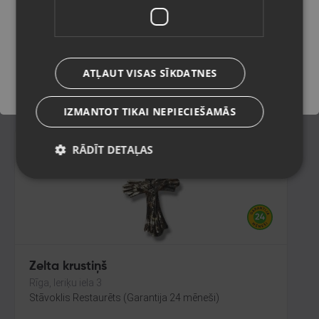
Liepāja, Krūmu iela 32
Stāvoklis Restaurēts (Garantija 24 mēneši)
Saglabāt
74.00
€
ATĻAUT VISAS SĪKDATNES
No
3.36
€
/mēn.
IZMANTOT TIKAI NEPIECIEŠAMĀS
RĀDĪT DETAĻAS
Zelta krustiņš
Rīga, Ieriķu iela 3
Stāvoklis Restaurēts (Garantija 24 mēneši)