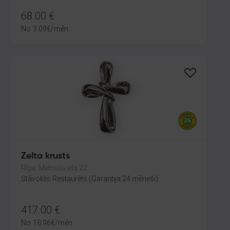
68.00
€
No
3.09
€
/mēn.
Zelta krusts
Rīga, Melnsila iela 22
Stāvoklis Restaurēts (Garantija 24 mēneši)
417.00
€
No
18.96
€
/mēn.