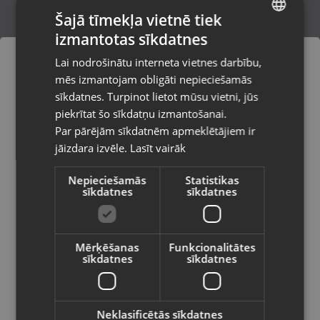
Šajā tīmekļa vietnē tiek
izmantotas sīkdatnes
LATVIAN
Zelta krusts
Lai nodrošinātu interneta vietnes darbību,
Saldus, Lielā iela 2
RUSSIAN
mēs izmantojam obligāti nepieciešamās
Stāvoklis Restaurēts (Garantija 24 mēneši)
LITHUANIAN
sīkdatnes. Turpinot lietot mūsu vietni, jūs
Pasūtījumi tiks piegādāti uz
piekrītat šo sīkdatņu izmantošanai.
izvēlēto valsti
141.00
€
Par pārējām sīkdatnēm apmeklētājiem ir
No
6.41
€
/mēn.
jāizdara izvēle.
Lasīt vairāk
Vietnes saturs būs attēlots izvēlētajā
valodā
Nepieciešamās
Statistikas
sīkdatnes
sīkdatnes
Valsts
Mērķēšanas
Funkcionalitātes
sīkdatnes
sīkdatnes
Valoda
Latviešu / Latvian
Neklasificētās sīkdatnes
Zelts Krusts