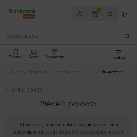
0
Telefoni
Datori
Remontam
Katalogs
Sākums
Zelta juvelierizs
Gredzeni
Izmērs 17.0-1
Zelta gredzens
trādājumi
7.9
Izmērs 17.0-17.9
Prece ir pārdota
Atvainojiet, šī prece šobrīd nav pieejama. Taču
piedāvājam parskatīt
citas šīs kategorijas preces.