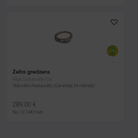
Zelta gredzens
Rīga, Gobas iela 15a
Stāvoklis Restaurēts (Garantija 24 mēneši)
289.00
€
No
13.14
€
/mēn.