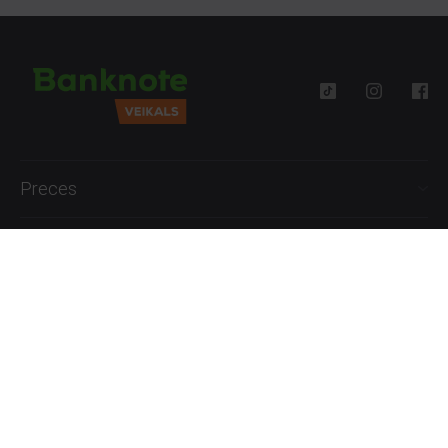
Preces
Palīdzība
Informācija
+371 27777762
P.-Pk. 09:00 - 18:00