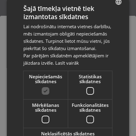
Šajā tīmekļa vietnē tiek
izmantotas sīkdatnes
LATVIAN
Zelta gredzens
Lai nodrošinātu interneta vietnes darbību,
Rīga, Audēju iela 6
RUSSIAN
mēs izmantojam obligāti nepieciešamās
Stāvoklis Restaurēts (Garantija 24 mēneši)
LITHUANIAN
sīkdatnes. Turpinot lietot mūsu vietni, jūs
Pasūtījumi tiks piegādāti uz
piekrītat šo sīkdatņu izmantošanai.
izvēlēto valsti
168.00
€
Par pārējām sīkdatnēm apmeklētājiem ir
No
7.64
€
/mēn.
jāizdara izvēle.
Lasīt vairāk
Vietnes saturs būs attēlots izvēlētajā
valodā
Nepieciešamās
Statistikas
sīkdatnes
sīkdatnes
Valsts
Mērķēšanas
Funkcionalitātes
sīkdatnes
sīkdatnes
Valoda
Latviešu / Latvian
Neklasificētās sīkdatnes
Zelta gredzens