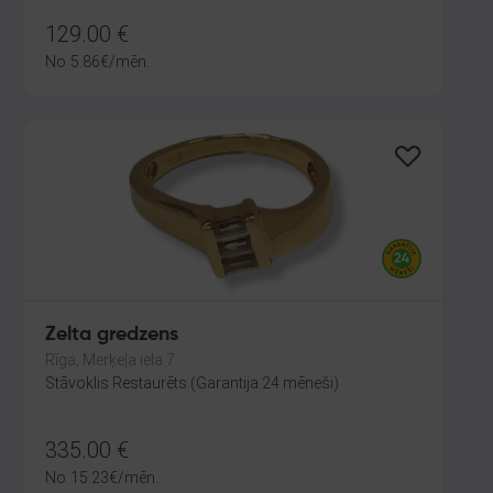
129.00
€
No
5.86
€
/mēn.
Zelta gredzens
Rīga, Merķeļa iela 7
Stāvoklis Restaurēts (Garantija 24 mēneši)
335.00
€
No
15.23
€
/mēn.