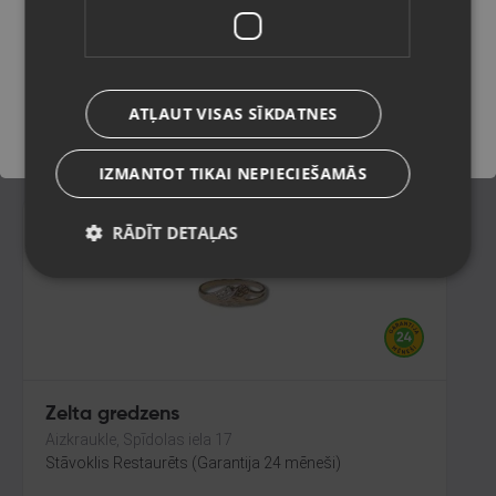
Rīga, Latgales iela 250 k-3
Stāvoklis Restaurēts (Garantija 24 mēneši)
Saglabāt
189.00
€
ATĻAUT VISAS SĪKDATNES
No
8.59
€
/mēn.
IZMANTOT TIKAI NEPIECIEŠAMĀS
RĀDĪT DETAĻAS
Zelta gredzens
Aizkraukle, Spīdolas iela 17
Stāvoklis Restaurēts (Garantija 24 mēneši)