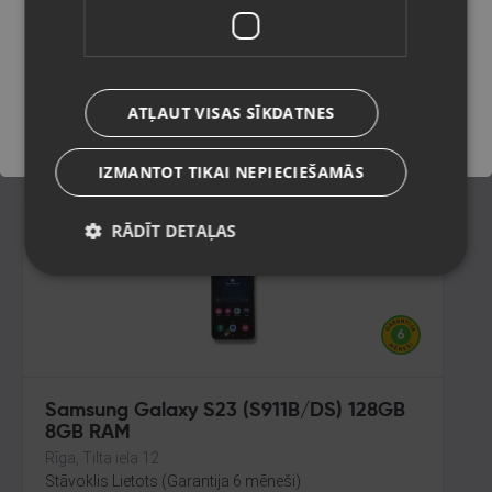
Kandava, Tirgus laukums 1
Stāvoklis Ilgstoši lietots (Garantija 14 dienas)
Saglabāt
90.00
€
ATĻAUT VISAS SĪKDATNES
No
4.09
€
/mēn.
IZMANTOT TIKAI NEPIECIEŠAMĀS
RĀDĪT DETAĻAS
Samsung Galaxy S23 (S911B/DS) 128GB
8GB RAM
Rīga, Tilta iela 12
Stāvoklis Lietots (Garantija 6 mēneši)