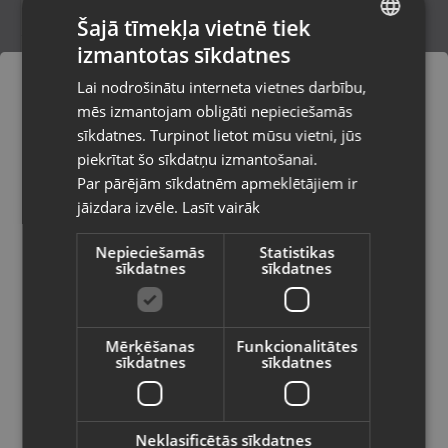
Šajā tīmekļa vietnē tiek
izmantotas sīkdatnes
LATVIAN
Samsung Galaxy S25 Ultra (SM-S938)
Lai nodrošinātu interneta vietnes darbību,
256GB 12GB RAM
RUSSIAN
mēs izmantojam obligāti nepieciešamās
Talsi, Kr. Valdemāra iela 8
LITHUANIAN
Stāvoklis Mazlietots (Garantija 12 mēneši)
sīkdatnes. Turpinot lietot mūsu vietni, jūs
Pasūtījumi tiks piegādāti uz
piekrītat šo sīkdatņu izmantošanai.
izvēlēto valsti
700.00
€
Par pārējām sīkdatnēm apmeklētājiem ir
No
31.82
€
/mēn.
jāizdara izvēle.
Lasīt vairāk
Vietnes saturs būs attēlots izvēlētajā
valodā
Nepieciešamās
Statistikas
sīkdatnes
sīkdatnes
Valsts
Mērķēšanas
Funkcionalitātes
sīkdatnes
sīkdatnes
Valoda
Latviešu / Latvian
Neklasificētās sīkdatnes
Samsung Galaxy A52 5G A526B 128GB