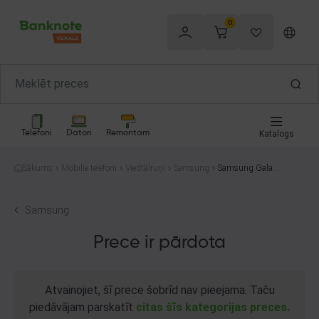
0
Telefoni
Datori
Remontam
Katalogs
Sākums
Mobilie telefoni
Viedtālruņi
Samsung
Samsung Galaxy
S21 FE 5g SM-G
990B2 128GB
Samsung
Prece ir pārdota
Atvainojiet, šī prece šobrīd nav pieejama. Taču
piedāvājam parskatīt
citas šīs kategorijas preces.