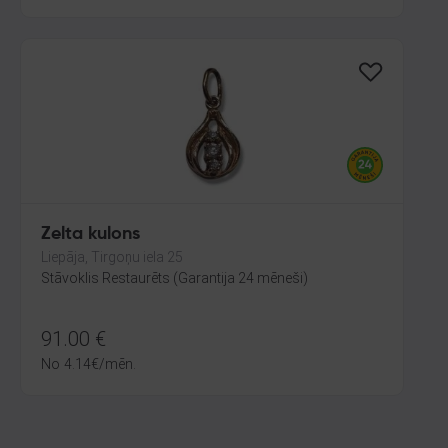
Zelta kulons
Liepāja, Tirgoņu iela 25
Stāvoklis Restaurēts (Garantija 24 mēneši)
91.00
€
No
4.14
€
/mēn.