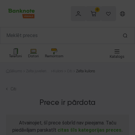
0
Telefoni
Datori
Remontam
Katalogs
Sākums
Zelta juvelierizs
Kuloni
Citi
Zelta kulons
trādājumi
Citi
Prece ir pārdota
Atvainojiet, šī prece šobrīd nav pieejama. Taču
piedāvājam parskatīt
citas šīs kategorijas preces.