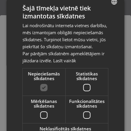
Šajā tīmekļa vietnē tiek
izmantotas sīkdatnes
LATVIAN
Zelta kulons
Lai nodrošinātu interneta vietnes darbību,
Rīga, Dzelzavas iela 53
RUSSIAN
mēs izmantojam obligāti nepieciešamās
Stāvoklis Restaurēts (Garantija 24 mēneši)
LITHUANIAN
sīkdatnes. Turpinot lietot mūsu vietni, jūs
Pasūtījumi tiks piegādāti uz
piekrītat šo sīkdatņu izmantošanai.
izvēlēto valsti
162.00
€
Par pārējām sīkdatnēm apmeklētājiem ir
No
7.36
€
/mēn.
jāizdara izvēle.
Lasīt vairāk
Vietnes saturs būs attēlots izvēlētajā
valodā
Nepieciešamās
Statistikas
sīkdatnes
sīkdatnes
Valsts
Mērķēšanas
Funkcionalitātes
sīkdatnes
sīkdatnes
Valoda
Latviešu / Latvian
Neklasificētās sīkdatnes
Zelta kulons