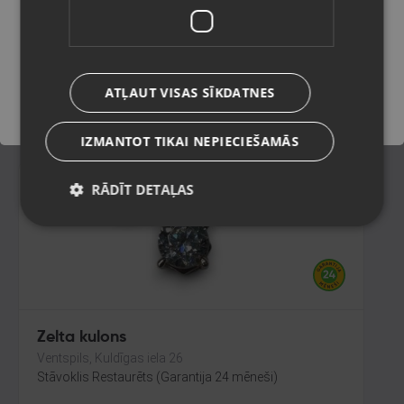
Rīga, Jūrmalas gatve 30
Stāvoklis Restaurēts (Garantija 24 mēneši)
Saglabāt
92.00
€
ATĻAUT VISAS SĪKDATNES
No
4.18
€
/mēn.
IZMANTOT TIKAI NEPIECIEŠAMĀS
RĀDĪT DETAĻAS
Zelta kulons
Ventspils, Kuldīgas iela 26
Stāvoklis Restaurēts (Garantija 24 mēneši)