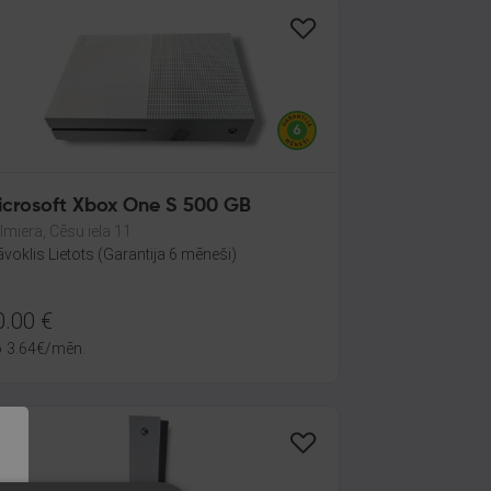
icrosoft Xbox One S 500 GB
lmiera, Cēsu iela 11
āvoklis Lietots (Garantija 6 mēneši)
0.00
€
o
3.64
€
/mēn.