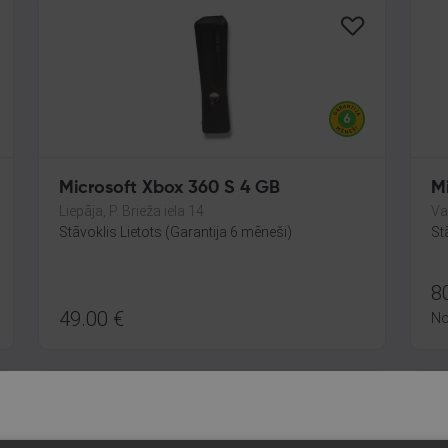
Microsoft Xbox 360 S 4 GB
M
Liepāja, P. Brieža iela 14
Va
Stāvoklis Lietots (Garantija 6 mēneši)
St
8
49.00
€
N