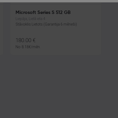
Microsoft Series S 512 GB
Liepāja, Lielā iela 4
Stāvoklis Lietots (Garantija 6 mēneši)
180.00
€
No
8.18
€
/mēn.