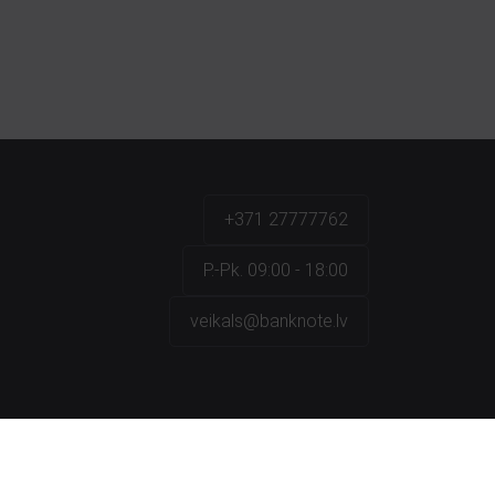
+371 27777762
P.-Pk. 09:00 - 18:00
veikals@banknote.lv
a