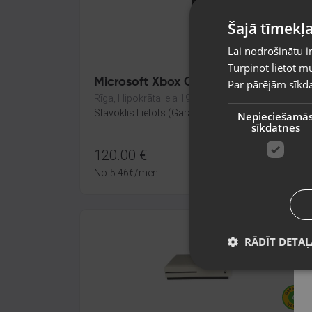
Šajā tīmekļa
Lai nodrošinātu i
Turpinot lietot mū
Microsoft Xbox One S 1 TB
Par pārējām sīkda
Rīga, Hipokrāta iela 19a
Stāvoklis Lietots (Garantija 6 mēneši)
Nepieciešamā
sīkdatnes
120.00
€
No
5.46
€
/mēn.
RĀDĪT DETAĻ