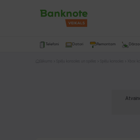
Telefoni
Datori
Remontam
Dārz
Sākums
Spēļu konsoles un spēles
Spēļu konsoles
Xbox ko
Atvain