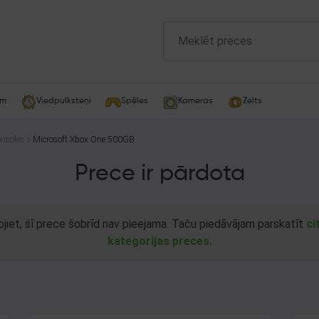
am
Viedpulksteņi
Spēles
Kameras
Zelts
nsoles
Microsoft Xbox One 500GB
Prece ir pārdota
ojiet, šī prece šobrīd nav pieejama. Taču piedāvājam parskatīt
ci
kategorijas preces.