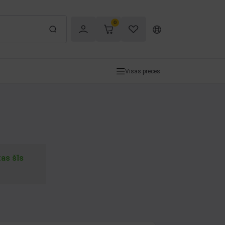
0
Visas preces
tas šīs