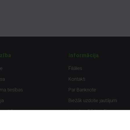
zība
Informācija
de
Filiāles
sa
Kontakti
uma tiesības
Par Banknote
ja
Biežāk uzdotie jautājumi
uzpirkšana
Lietots – Pārbaudīts
ksmes
Noteikumi un privātuma politik