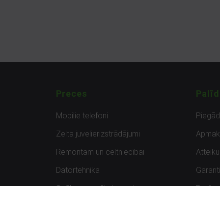
Preces
Palīd
Mobilie telefoni
Piegā
Zelta juvelierizstrādājumi
Apmak
Remontam un celtniecībai
Atteik
Datortehnika
Garanti
Spēles un spēļu konsoles
Preču 
Planšetdatori
Atsau