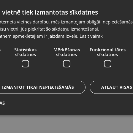
Pasūtījumi tiks piegādāti uz izvēlēto
 vietnē tiek izmantotas sīkdatnes
valsti
nterneta vietnes darbību, mēs izmantojam obligāti nepieciešamās
Vietnes saturs būs attēlots izvēlētajā valodā
su vietni, jūs piekrītat šo sīkdatņu izmantošanai.
Microsoft Xbox One S 500 GB
M
tnēm apmeklētājiem ir jāizdara izvēle.
Lasīt vairāk
Valsts
Madona, Saules iela 6a
Rī
Stāvoklis Ilgstoši lietots (Garantija 14 dienas)
St
s
Statistikas
Mērķēšanas
Funkcionalitātes
sīkdatnes
sīkdatnes
sīkdatnes
90.00
€
9
Valoda
No
4.09
€
/mēn.
N
Latviešu / Latvian
IZMANTOT TIKAI NEPIECIEŠAMĀS
ATĻAUT VISAS
AS
Saglabāt