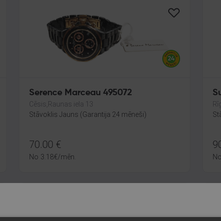
Serence Marceau 495072
Cēsis,Raunas iela 13
Rī
Stāvoklis Jauns (Garantija 24 mēneši)
St
70.00
€
9
No
3.18
€
/mēn.
N