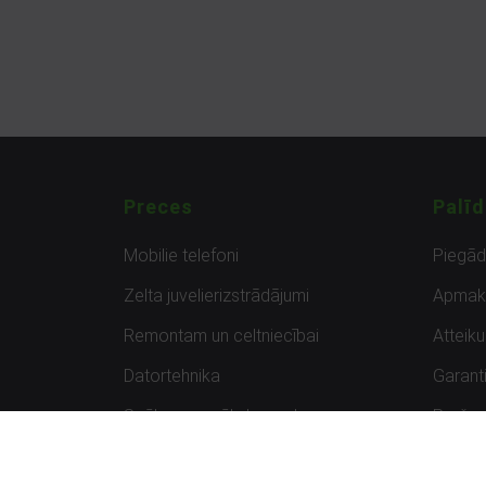
Preces
Palīd
Mobilie telefoni
Piegā
Zelta juvelierizstrādājumi
Apmak
Remontam un celtniecībai
Atteik
Datortehnika
Garanti
Spēles un spēļu konsoles
Preču 
Planšetdatori
Atsau