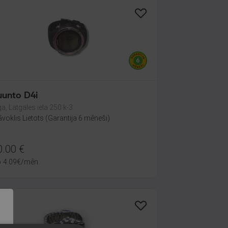
Suunto D4i
ga, Latgales iela 250 k-3
āvoklis Lietots (Garantija 6 mēneši)
0.00
€
o
4.09
€
/mēn.