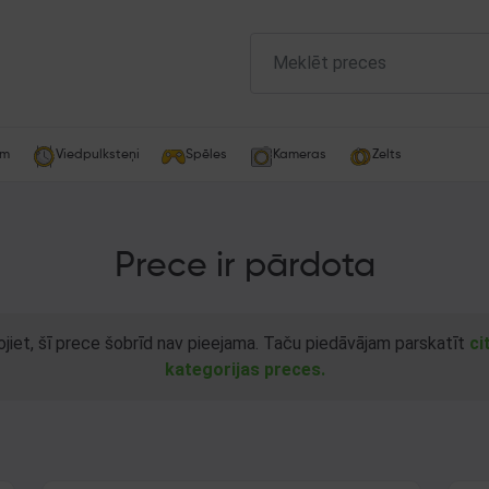
am
Viedpulksteņi
Spēles
Kameras
Zelts
Prece ir pārdota
ojiet, šī prece šobrīd nav pieejama. Taču piedāvājam parskatīt
ci
kategorijas preces.