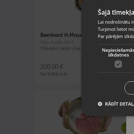
Šajā tīmekļa
Lai nodrošinātu i
Turpinot lietot mū
Bernhard H.Mayer B6109, 0504/4500
Par pārējām sīkda
Rīga, Audēju iela 6
Stāvoklis Lietots (Garantija 6 mēneši)
Nepieciešamā
sīkdatnes
200.00
€
No
9.09
€
/mēn.
RĀDĪT DETAĻ