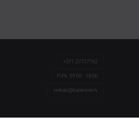
+371 27777762
P.-Pk. 09:00 - 18:00
veikals@banknote.lv
a