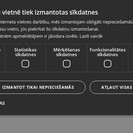
Pasūtījumi tiks piegādāti uz izvēlēto
 vietnē tiek izmantotas sīkdatnes
valsti
nterneta vietnes darbību, mēs izmantojam obligāti nepieciešamās
Vietnes saturs būs attēlots izvēlētajā valodā
su vietni, jūs piekrītat šo sīkdatņu izmantošanai.
Kurren A-1339
T
tnēm apmeklētājiem ir jāizdara izvēle.
Lasīt vairāk
Valsts
Rīga, Čiekurkalna 2. līnija 30
Rī
Stāvoklis Lietots (Garantija 6 mēneši)
St
s
Statistikas
Mērķēšanas
Funkcionalitātes
sīkdatnes
sīkdatnes
sīkdatnes
Valoda
15.00
€
3
Latviešu / Latvian
IZMANTOT TIKAI NEPIECIEŠAMĀS
ATĻAUT VISAS
AS
Saglabāt