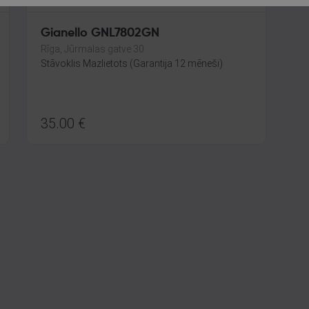
Gianello GNL7802GN
Rīga, Jūrmalas gatve 30
Stāvoklis Mazlietots (Garantija 12 mēneši)
35.00
€