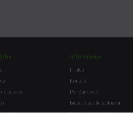
zība
Informācija
de
Filiāles
sa
Kontakti
uma tiesības
Par Banknote
ja
Biežāk uzdotie jautājumi
uzpirkšana
Lietots – Pārbaudīts
ksmes
Noteikumi un privātuma politik