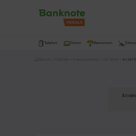
Telefoni
Datori
Remontam
Dārz
Sākums
Pulksteņi
Kvarca pulksteņi
Citi zīmoli
Ax 5415
Atvain