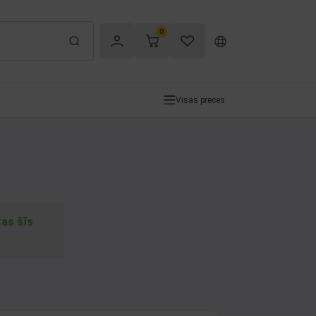
0
Visas preces
tas šīs